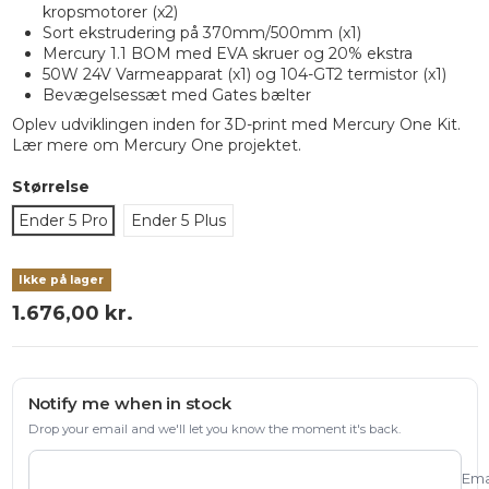
kropsmotorer (x2)
Sort ekstrudering på 370mm/500mm (x1)
Mercury 1.1 BOM med EVA skruer og 20% ekstra
50W 24V Varmeapparat (x1) og 104-GT2 termistor (x1)
Bevægelsessæt med Gates bælter
Oplev udviklingen inden for 3D-print med Mercury One Kit.
Lær mere
om Mercury One projektet.
Størrelse
Ender 5 Pro
Ender 5 Plus
Ikke på lager
1.676,00 kr.
Notify me when in stock
Drop your email and we'll let you know the moment it's back.
Ema