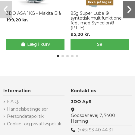
Ikke på lager
3DO ASA 1KG - Makita Blå
85g Super Lube ®
syntetisk multifunktionel
199,20 kr.
fedt med Syncolon®
(PTFE)
95,20 kr.
Læg i kurv
Se
Information
Kontakt os
F.A.Q.
3DO ApS
Handelsbetingelser
Godsbanevej 7, 7400
Persondatapolitik
Herning
Cookie- og privatlivspolitik
(+45) 93 40 44 31