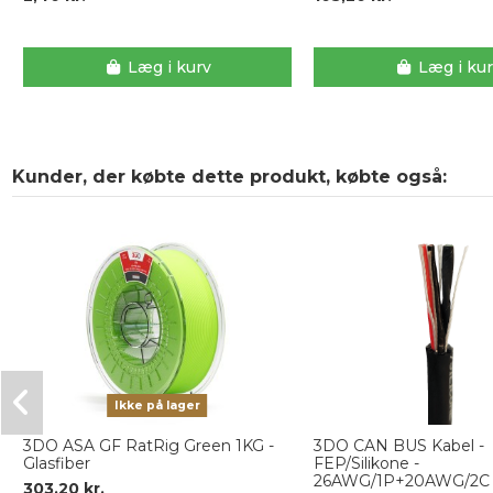
Læg i kurv
Læg i ku
Kunder, der købte dette produkt, købte også:
Ikke på lager
3DO ASA GF RatRig Green 1KG -
3DO CAN BUS Kabel -
Glasfiber
FEP/Silikone -
26AWG/1P+20AWG/2C
303,20 kr.