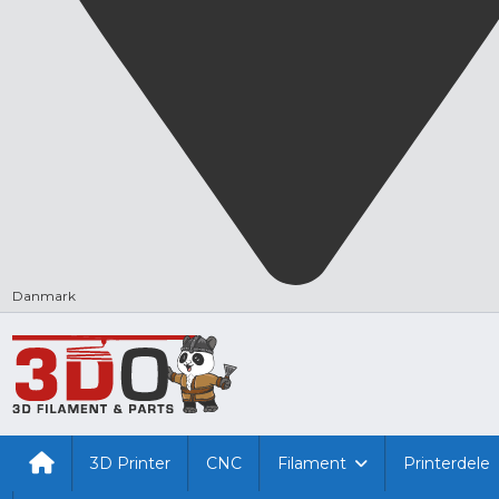
Danmark
3D Printer
CNC
Filament
Printerdele