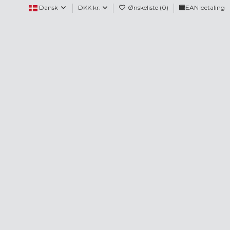
Dansk
DKK kr.
Ønskeliste (
0
)
EAN betaling