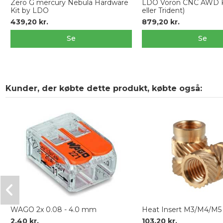
Zero G mercury Nebula Hardware
LDO Voron CNC AWD Ki
Kit by LDO
eller Trident)
439,20 kr.
879,20 kr.
Se
Se
Kunder, der købte dette produkt, købte også:
WAGO 2x 0.08 - 4.0 mm
Heat Insert M3/M4/M5
2,40 kr.
103,20 kr.