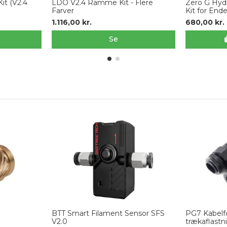
t (V2.4
LDO V2.4 Ramme Kit - Flere
Zero G Hydr
Farver
Kit for Ende
1.116,00 kr.
680,00 kr.
Se
BTT Smart Filament Sensor SFS
PG7 Kabelf
V2.0
trækaflastni