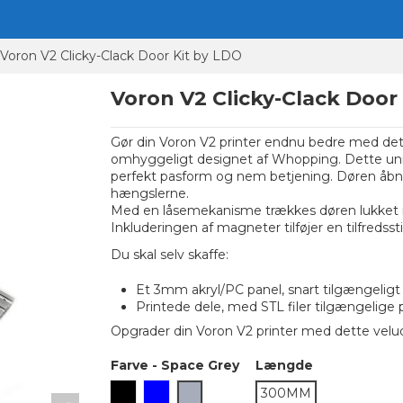
Voron V2 Clicky-Clack Door Kit by LDO
Voron V2 Clicky-Clack Door
Gør din Voron V2 printer endnu bedre med det
omhyggeligt designet af Whopping. Dette unikk
perfekt pasform og nem betjening. Døren åbner
hængslerne.
Med en låsemekanisme trækkes døren lukket mo
Inkluderingen af magneter tilføjer en tilfredsst
Du skal selv skaffe:
Et 3mm akryl/PC panel, snart tilgængeligt
Printede dele, med
STL filer tilgængelige
Opgrader din Voron V2 printer med dette veludf
Farve
-
Space Grey
Længde
Sort
Blå
Space Grey
300MM