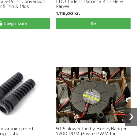
a 3-Point Conversion
LDO Trident Ramme Kit - Flere
r 5 Pro & Plus
Farver
1.116,00 kr.
Læg i kurv
Se
orskruning med
5015 blower fan by HoneyBadger -
ng - 1stk
7200 RPM (3 wire PWM for