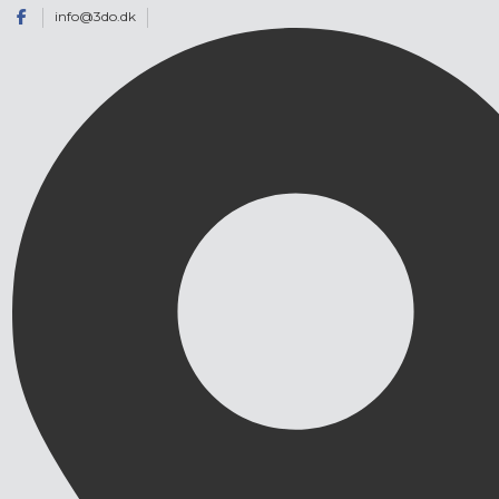
info@3do.dk