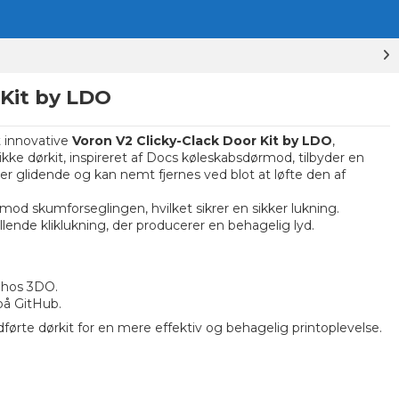
 Kit by LDO
 innovative
Voron V2 Clicky-Clack Door Kit by LDO
,
e dørkit, inspireret af Docs køleskabsdørmod, tilbyder en
 glidende og kan nemt fjernes ved blot at løfte den af
d skumforseglingen, hvilket sikrer en sikker lukning.
illende kliklukning, der producerer en behagelig lyd.
 hos 3DO.
 på GitHub
.
ørte dørkit for en mere effektiv og behagelig printoplevelse.