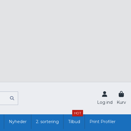
Log ind
Kurv
HOT
Nyheder
2. sortering
Tilbud
Print Profiler