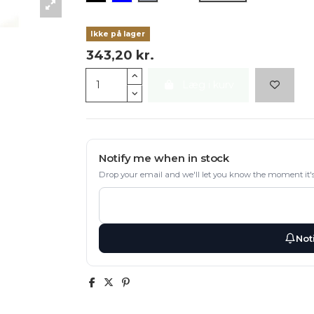
Ikke på lager
343,20 kr.
Læg i kurv
Notify me when in stock
Drop your email and we'll let you know the moment it's
Not