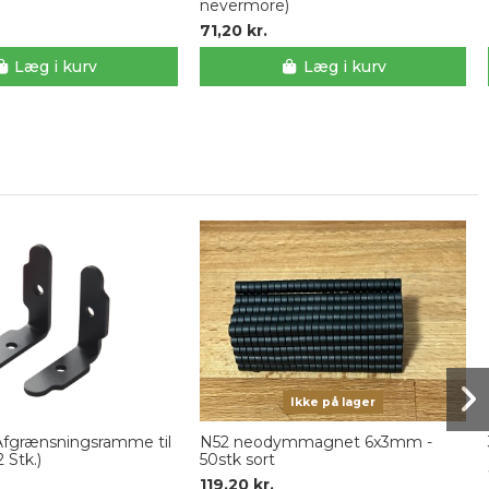
nevermore)
71,20 kr.
Læg i kurv
Læg i kurv
Ikke på lager
Afgrænsningsramme til
N52 neodymmagnet 6x3mm -
 Stk.)
50stk sort
119,20 kr.