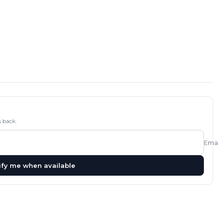
 back.
Emai
ify me when available