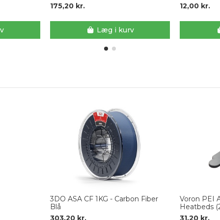
175,20 kr.
12,00 kr.
rv
Læg i kurv
3DO ASA CF 1KG - Carbon Fiber
Voron PEI 
Blå
Heatbeds (2
303,20 kr.
31,20 kr.