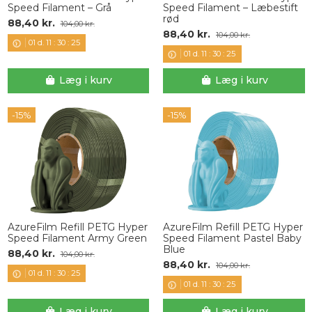
Speed Filament – Grå
Speed Filament – Læbestift
rød
88,40 kr.
104,00 kr.
88,40 kr.
104,00 kr.
01
d.
11
:
30
:
24
01
d.
11
:
30
:
24
Læg i kurv
Læg i kurv
-15%
-15%
AzureFilm Refill PETG Hyper
AzureFilm Refill PETG Hyper
Speed Filament Army Green
Speed Filament Pastel Baby
Blue
88,40 kr.
104,00 kr.
88,40 kr.
104,00 kr.
01
d.
11
:
30
:
24
01
d.
11
:
30
:
24
Læg i kurv
Læg i kurv