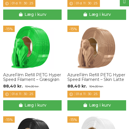
01
d.
11
:
30
:
24
01
d.
11
:
30
:
24
Læg i kurv
Læg i kurv
-15%
-15%
AzureFilm Refill PETG Hyper
AzureFilm Refill PETG Hyper
Speed Filament – Græsgrøn
Speed Filament – Skin Latte
88,40 kr.
88,40 kr.
104,00 kr.
104,00 kr.
01
d.
11
:
30
:
24
01
d.
11
:
30
:
24
Læg i kurv
Læg i kurv
-15%
-15%