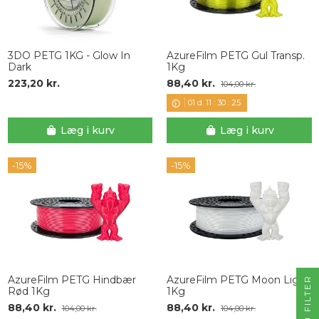
3DO PETG 1KG - Glow In
AzureFilm PETG Gul Transp.
Dark
1Kg
223,20 kr.
88,40 kr.
104,00 kr.
01
d.
11
:
30
:
24
Læg i kurv
Læg i kurv
-15%
-15%
AzureFilm PETG Hindbær
AzureFilm PETG Moon Light
R
Rød 1Kg
1Kg
88,40 kr.
88,40 kr.
104,00 kr.
104,00 kr.
F
I
L
T
E