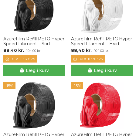
AzureFilm Refill PETG Hyper
AzureFilm Refill PETG Hyper
Speed Filament – Sort
Speed Filament – Hvid
88,40 kr.
88,40 kr.
104,00 kr.
104,00 kr.
01
d.
11
:
30
:
24
01
d.
11
:
30
:
24
Læg i kurv
Læg i kurv
-15%
-15%
AzureFilm Refill PETG Hyper
AzureFilm Refill PETG Hyper