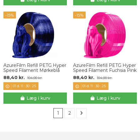
-15%
-15%
AzureFilm Refill PETG Hyper
AzureFilm Refill PETG Hyper
Speed Filament Mørkeblå
Speed Filament Fuchsia Pink
88,40 kr.
88,40 kr.
104,00 kr.
104,00 kr.
01
d.
11
:
30
:
24
01
d.
11
:
30
:
24
Læg i kurv
Læg i kurv
1
2