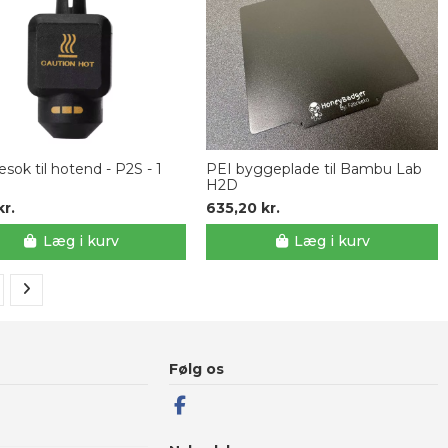
esok til hotend - P2S - 1
PEI byggeplade til Bambu Lab
H2D
kr.
635,20 kr.
Læg i kurv
Læg i kurv
Følg os