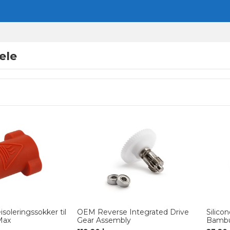
ele
soleringssokker til
OEM Reverse Integrated Drive
Silico
Max
Gear Assembly
Bambu 