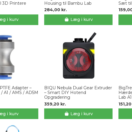
il 3D Printere
Housing til Bambu Lab
Sæt ti
284,00 kr.
159,00
æg i kurv
Læg i kurv
PTFE Adapter –
BIQU Nebula Dual Gear Extruder
BigTr
 / A1 / AMS / AD5M
– Smart DIY Hotend
Hærde
Opgradering
Lab A1
359,20 kr.
151,20
æg i kurv
Læg i kurv