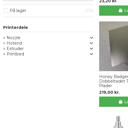
23,20 kr.
L
På lager
116
Printerdele
Nozzle
Hotend
Extruder
Printbed
Honey Badger
Dobbeltsidet 
Plader
219,00 kr.
L