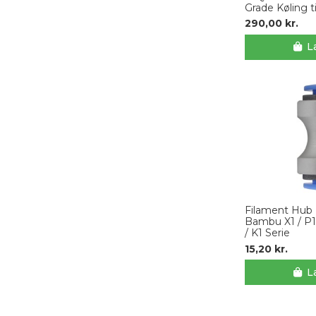
Grade Køling t
290,00 kr.
L
Filament Hub 
Bambu X1 / P1
/ K1 Serie
15,20 kr.
L