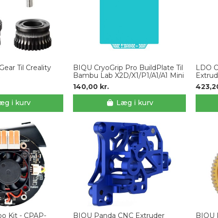
ear Til Creality
BIQU CryoGrip Pro BuildPlate Til
LDO Or
Bambu Lab X2D/X1/P1/A1/A1 Mini
Extrud
140,00 kr.
423,20
æg i kurv
Læg i kurv
o Kit - CPAP-
BIQU Panda CNC Extruder
BIQU 