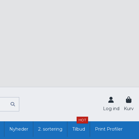
Log ind
Kurv
HOT
Nyheder
2. sortering
Tilbud
Print Profiler