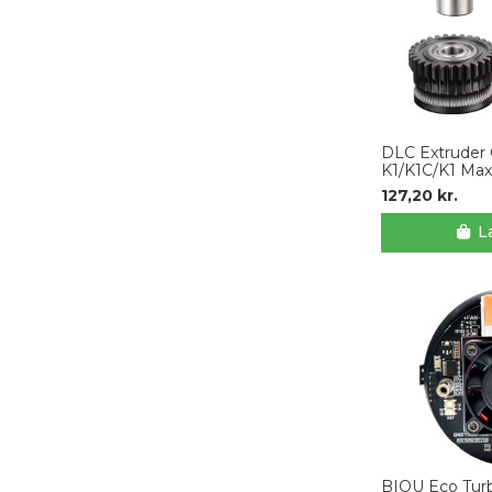
DLC Extruder G
K1/K1C/K1 Max
127,20 kr.
L
BIQU Eco Turb