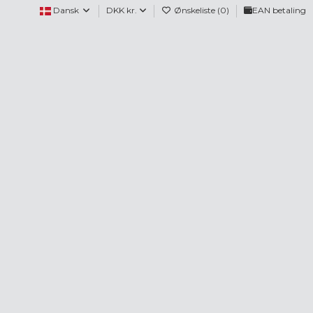
Dansk
DKK kr.
Ønskeliste (
0
)
EAN betaling