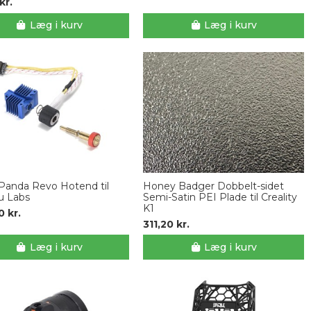
kr.
Læg i kurv
Læg i kurv
Panda Revo Hotend til
Honey Badger Dobbelt-sidet
 Labs
Semi-Satin PEI Plade til Creality
K1
 kr.
311,20 kr.
Læg i kurv
Læg i kurv