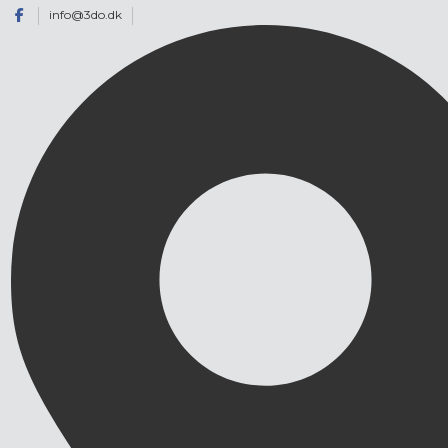
info@3do.dk