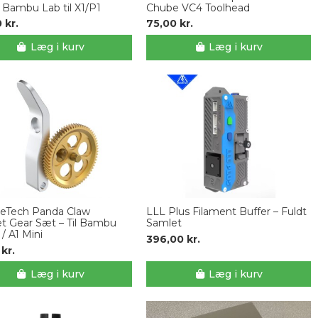
l Bambu Lab til X1/P1
Chube VC4 Toolhead
 kr.
75,00 kr.
Læg i kurv
Læg i kurv
eeTech Panda Claw
LLL Plus Filament Buffer – Fuldt
t Gear Sæt – Til Bambu
Samlet
 / A1 Mini
396,00 kr.
 kr.
Læg i kurv
Læg i kurv