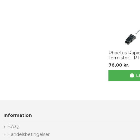
Phaetus Rapid
Termistor – P
76,00 kr.
L
Information
F.A.Q.
Handelsbetingelser