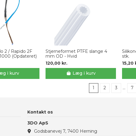
o 2 / Rapido 2F
Stjerneformet PTFE slange 4
Silikon
T1000 (Opdateret)
mm OD - Hvid
stk.
120,00 kr.
15,20 
æg i kurv
Læg i kurv
1
2
3
…
7
Kontakt os
3DO ApS
Godsbanevej 7, 7400 Herning