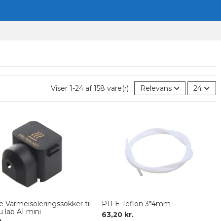
Viser 1-24 af 158 vare(r)
Relevans
24
ne Varmeisoleringssokker til
PTFE Teflon 3*4mm
lab A1 mini
63,20 kr.