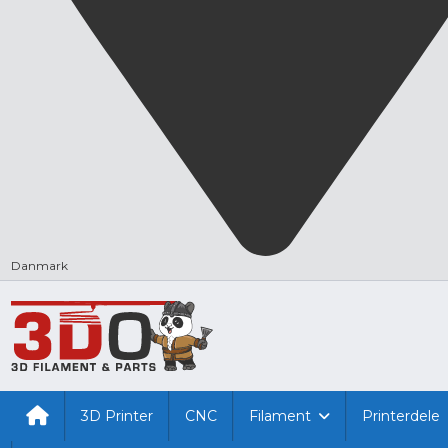
Danmark
3D Printer
CNC
Filament
Printerdele