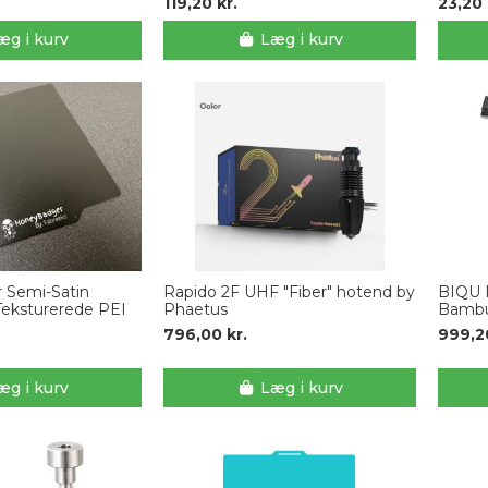
119,20 kr.
23,20 
æg i kurv
Læg i kurv
 Semi-Satin
Rapido 2F UHF "Fiber" hotend by
BIQU 
Teksturerede PEI
Phaetus
Bambu
796,00 kr.
999,20
æg i kurv
Læg i kurv