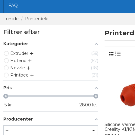
FAQ
Forside
Printerdele
Filtrer efter
Printerd
Kategorier
Extruder
56
Hotend
67
Nozzle
18
Printbed
21
Pris
5
kr.
2800
kr.
Producenter
Silicone Varmei
Creality K1/K1