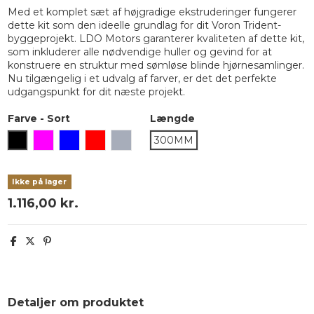
Med et komplet sæt af højgradige ekstruderinger fungerer
dette kit som den ideelle grundlag for dit Voron Trident-
byggeprojekt. LDO Motors garanterer kvaliteten af dette kit,
som inkluderer alle nødvendige huller og gevind for at
konstruere en struktur med sømløse blinde hjørnesamlinger.
Nu tilgængelig i et udvalg af farver, er det det perfekte
udgangspunkt for dit næste projekt.
Farve
-
Sort
Længde
Sort
Lilla
Blå
Rød
Space Grey
300MM
Ikke på lager
1.116,00 kr.
Detaljer om produktet