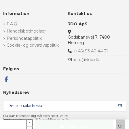
Information
Kontakt os
F.A.Q.
3DO ApS
Handelsbetingelser
Godsbanevej 7, 7400
Persondatapolitik
Herning
Cookie- og privatlivspolitik
(+45) 93 40 44 31
info@3do.dk
Følg os
Nyhedsbrev
Du kan framelde dig når som helst. Vores
kontaktoplysninger til framelding er anført
i handelsbetingelserne.
Læg i kurv