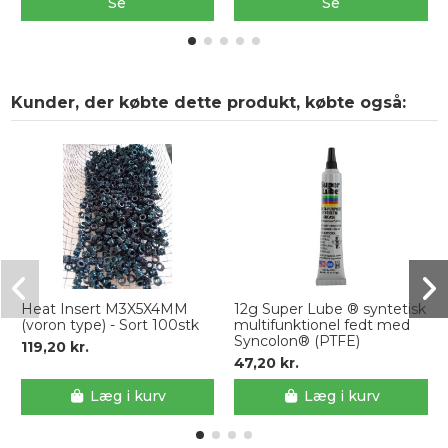
Se
Se
Kunder, der købte dette produkt, købte også:
Heat Insert M3X5X4MM
12g Super Lube ® syntetisk
(voron type) - Sort 100stk
multifunktionel fedt med
Syncolon® (PTFE)
119,20 kr.
47,20 kr.
Læg i kurv
Læg i kurv