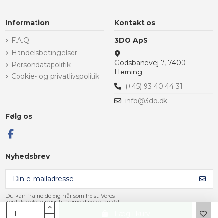
Information
Kontakt os
F.A.Q.
3DO ApS
Handelsbetingelser
Godsbanevej 7, 7400
Persondatapolitik
Herning
Cookie- og privatlivspolitik
(+45) 93 40 44 31
info@3do.dk
Følg os
Nyhedsbrev
Du kan framelde dig når som helst. Vores
kontaktoplysninger til framelding er anført
i handelsbetingelserne.
Læg i kurv