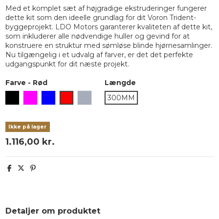
Med et komplet sæt af højgradige ekstruderinger fungerer
dette kit som den ideelle grundlag for dit Voron Trident-
byggeprojekt. LDO Motors garanterer kvaliteten af dette kit,
som inkluderer alle nødvendige huller og gevind for at
konstruere en struktur med sømløse blinde hjørnesamlinger.
Nu tilgængelig i et udvalg af farver, er det det perfekte
udgangspunkt for dit næste projekt.
Farve
-
Rød
Længde
Sort
Lilla
Blå
Rød
Space Grey
300MM
Ikke på lager
1.116,00 kr.
Detaljer om produktet