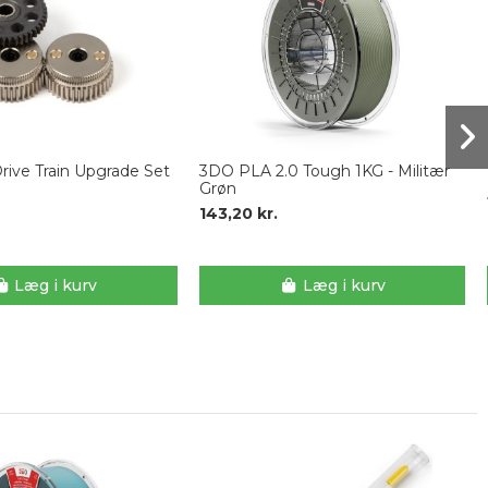
rive Train Upgrade Set
3DO PLA 2.0 Tough 1KG - Militær
Grøn
143,20 kr.
Læg i kurv
Læg i kurv