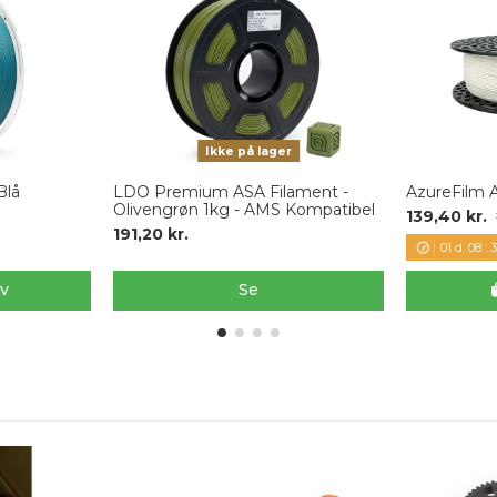
Ikke på lager
Blå
LDO Premium ASA Filament -
AzureFilm 
Olivengrøn 1kg - AMS Kompatibel
139,40 kr.
191,20 kr.
01
d.
08
:
3
rv
Se