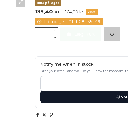
Ikke på lager
139,40 kr.
164,00 kr.
-15%
Tid tilbage
01
d.
08
:
35
:
48
Læg i kurv
Notify me when in stock
Drop your email and we'll let you know the moment it's
Not