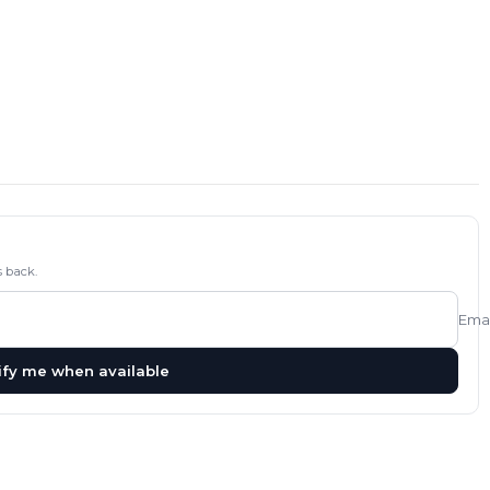
 back.
Emai
ify me when available