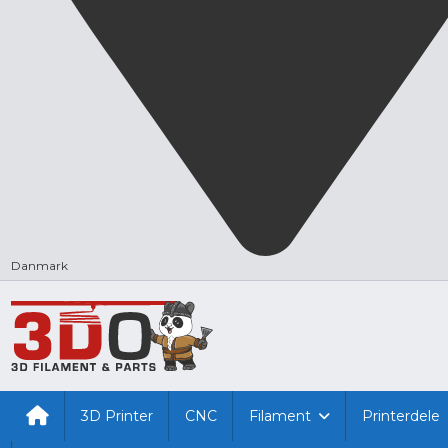
Danmark
3D Printer
CNC
Filament
Printerdele