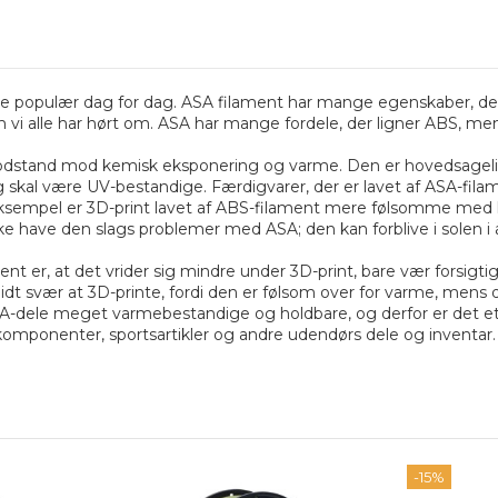
 mere populær dag for dag. ASA filament har mange egenskaber, de
m vi alle har hørt om. ASA har mange fordele, der ligner ABS, m
dstand mod kemisk eksponering og varme. Den er hovedsageligt d
g skal være UV-bestandige. Færdigvarer, der er lavet af ASA-fila
 eksempel er 3D-print lavet af ABS-filament mere følsomme med he
kke have den slags problemer med ASA; den kan forblive i solen i 
t er, at det vrider sig mindre under 3D-print, bare vær forsigti
r lidt svær at 3D-printe, fordi den er følsom over for varme, men
SA-dele meget varmebestandige og holdbare, og derfor er det et g
igkomponenter, sportsartikler og andre udendørs dele og inventar.
-15%