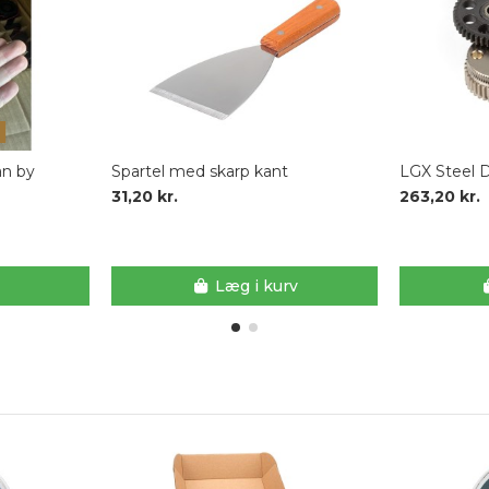
an by
Spartel med skarp kant
LGX Steel D
31,20 kr.
263,20 kr.
Læg i kurv