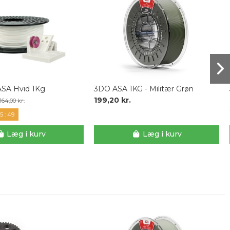
ASA Hvid 1Kg
3DO ASA 1KG - Militær Grøn
199,20 kr.
164,00 kr.
5
:
48
Læg i kurv
Læg i kurv