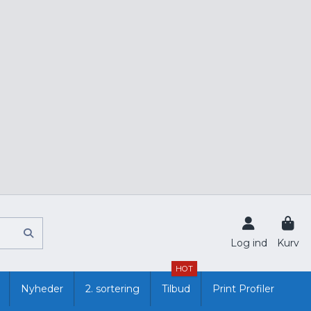
Log ind
Kurv
HOT
Nyheder
2. sortering
Tilbud
Print Profiler