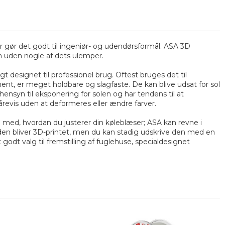
r gør det godt til ingeniør- og udendørsformål. ASA 3D
en uden nogle af dets ulemper.
esignet til professionel brug. Oftest bruges det til
ment, er meget holdbare og slagfaste. De kan blive udsat for sol
nsyn til eksponering for solen og har tendens til at
årevis uden at deformeres eller ændre farver.
g med, hvordan du justerer din køleblæser; ASA kan revne i
s den bliver 3D-printet, men du kan stadig udskrive den med en
odt valg til fremstilling af fuglehuse, specialdesignet