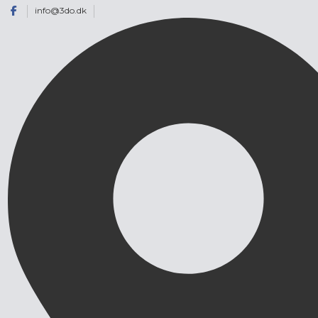
info@3do.dk