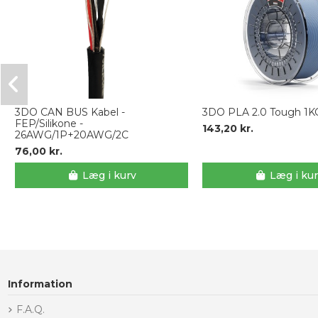
3DO CAN BUS Kabel -
3DO PLA 2.0 Tough 1KG 
FEP/Silikone -
143,20 kr.
26AWG/1P+20AWG/2C
76,00 kr.
Læg i kurv
Læg i ku
Information
F.A.Q.