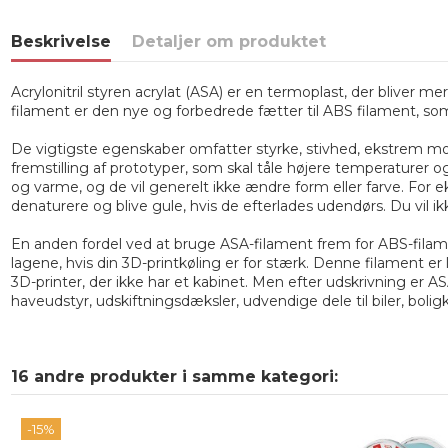
Beskrivelse
Detaljer om produktet
Acrylonitril styren acrylat (ASA) er en termoplast, der bliver
filament er den nye og forbedrede fætter til ABS filament, so
De vigtigste egenskaber omfatter styrke, stivhed, ekstrem mo
fremstilling af prototyper, som skal tåle højere temperaturer o
og varme, og de vil generelt ikke ændre form eller farve. For
denaturere og blive gule, hvis de efterlades udendørs. Du vil i
En anden fordel ved at bruge ASA-filament frem for ABS-filamen
lagene, hvis din 3D-printkøling er for stærk. Denne filament e
3D-printer, der ikke har et kabinet. Men efter udskrivning er A
haveudstyr, udskiftningsdæksler, udvendige dele til biler, bol
16 andre produkter i samme kategori:
-15%