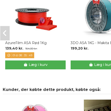
AzureFilm ASA Rød 1Kg
3DO ASA 1KG - Makita 
139,40 kr.
199,20 kr.
164,00 kr.
01
d.
08
:
35
:
48
Læg i kurv
Læg i ku
Kunder, der købte dette produkt, købte også: