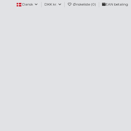
Dansk
DKK kr.
Ønskeliste (
0
)
EAN betaling