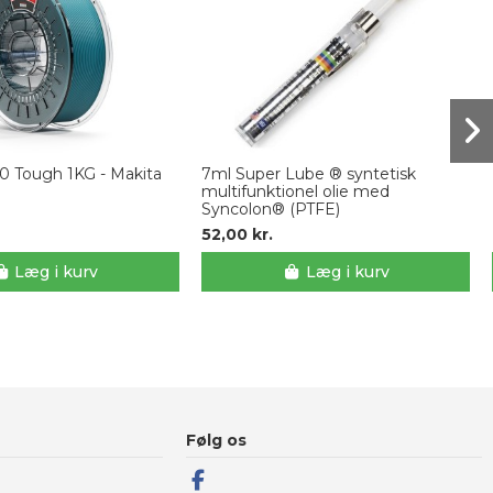
0 Tough 1KG - Makita
7ml Super Lube ® syntetisk
multifunktionel olie med
Syncolon® (PTFE)
52,00 kr.
Læg i kurv
Læg i kurv
Følg os