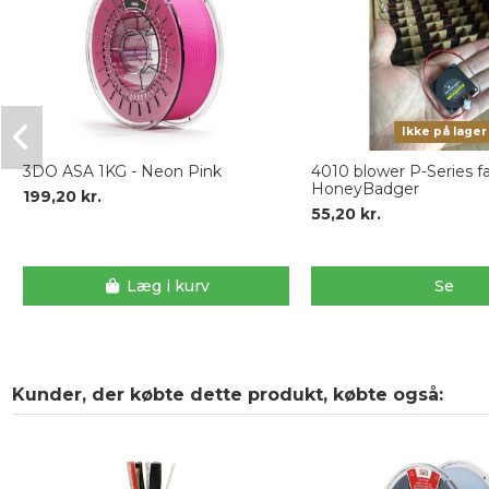
Ikke på lager
3DO ASA 1KG - Neon Pink
4010 blower P-Series f
HoneyBadger
199,20 kr.
55,20 kr.
Læg i kurv
Se
Kunder, der købte dette produkt, købte også: