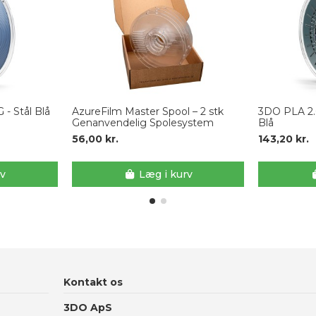
- Stål Blå
AzureFilm Master Spool – 2 stk
3DO PLA 2.
Genanvendelig Spolesystem
Blå
56,00 kr.
143,20 kr.
rv
Læg i kurv
Kontakt os
3DO ApS