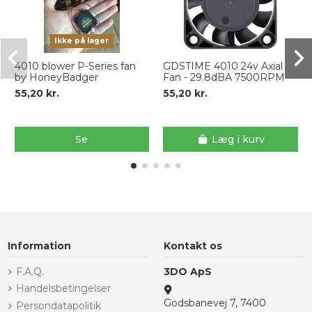
Ikke på lager
4010 blower P-Series fan
GDSTIME 4010 24v Axial
by HoneyBadger
Fan - 29.8dBA 7500RPM
55,20 kr.
55,20 kr.
Se
Læg i kurv
Information
Kontakt os
F.A.Q.
3DO ApS
Handelsbetingelser
Godsbanevej 7, 7400
Persondatapolitik