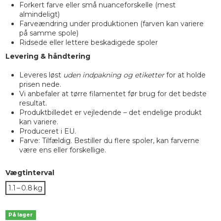
Forkert farve eller små nuanceforskelle (mest
almindeligt)
Farveændring under produktionen (farven kan variere
på samme spole)
Ridsede eller lettere beskadigede spoler
Levering & håndtering
Leveres løst
uden indpakning og etiketter
for at holde
prisen nede.
Vi anbefaler at tørre filamentet før brug for det bedste
resultat.
Produktbilledet er vejledende – det endelige produkt
kan variere.
Produceret i EU.
Farve: Tilfældig. Bestiller du flere spoler, kan farverne
være ens eller forskellige.
Vægtinterval
1.1 – 0.8 kg
På lager