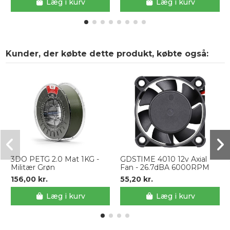
Læg i kurv
Læg i kurv
Kunder, der købte dette produkt, købte også:
3DO PETG 2.0 Mat 1KG -
GDSTIME 4010 12v Axial
Militær Grøn
Fan - 26.7dBA 6000RPM
156,00 kr.
55,20 kr.
Læg i kurv
Læg i kurv