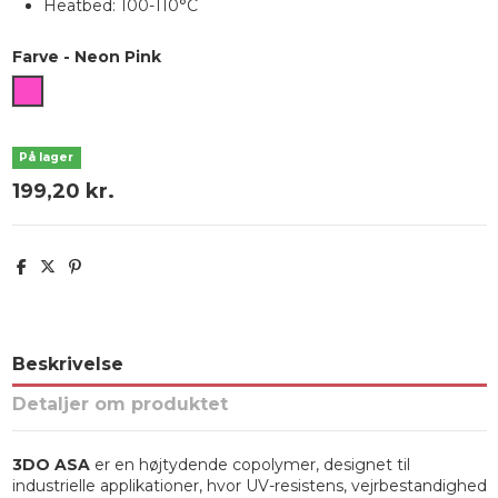
Heatbed: 100-110°C
Farve
-
Neon Pink
Neon Pink
På lager
199,20 kr.
Beskrivelse
Detaljer om produktet
3DO ASA
er en højtydende copolymer, designet til
industrielle applikationer, hvor UV-resistens, vejrbestandighed