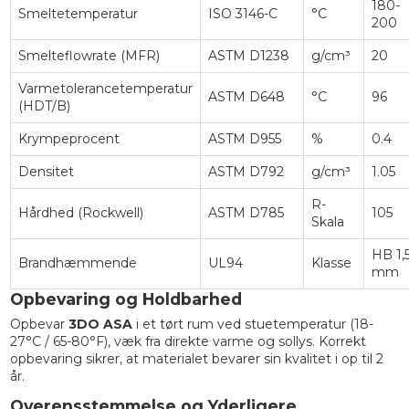
180-
Smeltetemperatur
ISO 3146-C
°C
200
Smelteflowrate (MFR)
ASTM D1238
g/cm³
20
Varmetolerancetemperatur
ASTM D648
°C
96
(HDT/B)
Krympeprocent
ASTM D955
%
0.4
Densitet
ASTM D792
g/cm³
1.05
R-
Hårdhed (Rockwell)
ASTM D785
105
Skala
HB 1,
Brandhæmmende
UL94
Klasse
mm
Opbevaring og Holdbarhed
Opbevar
3DO ASA
i et tørt rum ved stuetemperatur (18-
27°C / 65-80°F), væk fra direkte varme og sollys. Korrekt
opbevaring sikrer, at materialet bevarer sin kvalitet i op til 2
år.
Overensstemmelse og Yderligere