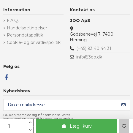
Information
Kontakt os
F.A.Q.
3DO ApS
Handelsbetingelser
Godsbanevej 7, 7400
Persondatapolitik
Herning
Cookie- og privatlivspolitik
(+45) 93 40 44 31
info@3do.dk
Følg os
Nyhedsbrev
Du kan framelde dig når som helst. Vores
kontaktoplysninger til framelding er anført
i handelsbetingelserne.
Læg i kurv