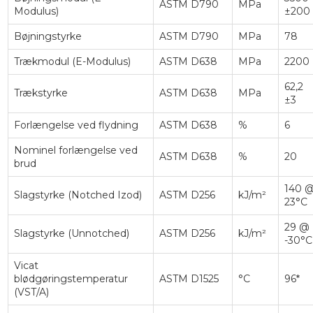
ASTM D790
MPa
Modulus)
±200
Bøjningstyrke
ASTM D790
MPa
78
Trækmodul (E-Modulus)
ASTM D638
MPa
2200
62,2
Trækstyrke
ASTM D638
MPa
±3
Forlængelse ved flydning
ASTM D638
%
6
Nominel forlængelse ved
ASTM D638
%
20
brud
140 
Slagstyrke (Notched Izod)
ASTM D256
kJ/m²
23°C
29 @
Slagstyrke (Unnotched)
ASTM D256
kJ/m²
-30°C
Vicat
blødgøringstemperatur
ASTM D1525
°C
96*
(VST/A)