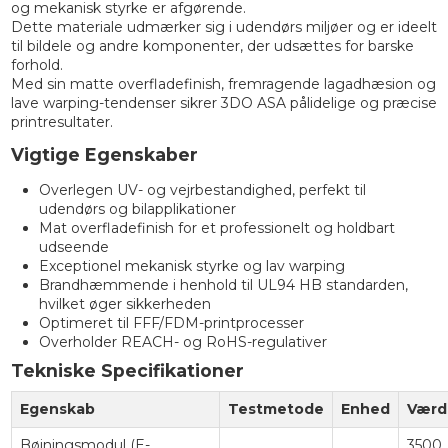
og mekanisk styrke er afgørende.
Dette materiale udmærker sig i udendørs miljøer og er ideelt
til bildele og andre komponenter, der udsættes for barske
forhold.
Med sin matte overfladefinish, fremragende lagadhæsion og
lave warping-tendenser sikrer 3DO ASA pålidelige og præcise
printresultater.
Vigtige Egenskaber
Overlegen UV- og vejrbestandighed, perfekt til
udendørs og bilapplikationer
Mat overfladefinish for et professionelt og holdbart
udseende
Exceptionel mekanisk styrke og lav warping
Brandhæmmende i henhold til UL94 HB standarden,
hvilket øger sikkerheden
Optimeret til FFF/FDM-printprocesser
Overholder REACH- og RoHS-regulativer
Tekniske Specifikationer
Egenskab
Testmetode
Enhed
Værd
Bøjningsmodul (E-
3500