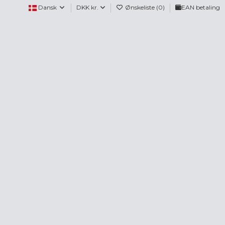
Dansk
DKK kr.
Ønskeliste (
0
)
EAN betaling