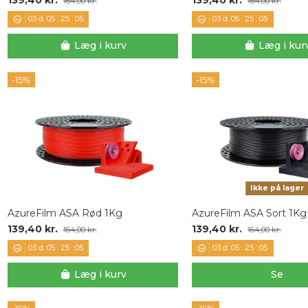
164,00 kr.
164,00 kr.
03
d.
05
:
25
:
04
03
d.
05
:
25
:
04
Læg i kurv
Læg i kur
-15%
-15%
Ikke på lager
AzureFilm ASA Rød 1Kg
AzureFilm ASA Sort 1Kg
139,40 kr.
139,40 kr.
164,00 kr.
164,00 kr.
03
d.
05
:
25
:
04
03
d.
05
:
25
:
04
Læg i kurv
Se