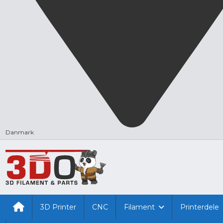
Danmark
3D Printer
CNC
Filament
Printerdele