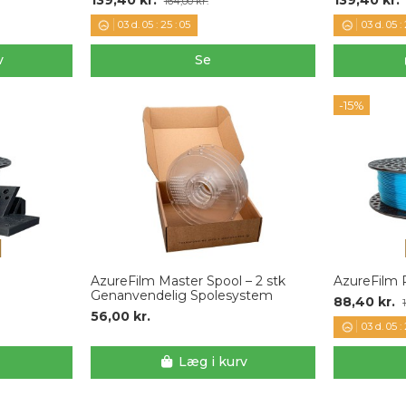
164,00 kr.
03
d.
05
:
25
:
04
03
d.
05
:
v
Se
-15%
AzureFilm Master Spool – 2 stk
AzureFilm 
Genanvendelig Spolesystem
88,40 kr.
56,00 kr.
03
d.
05
:
Læg i kurv