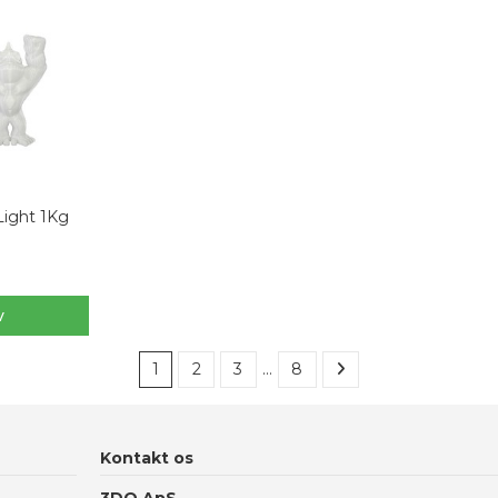
ight 1Kg
v
1
2
3
…
8
Kontakt os
3DO ApS