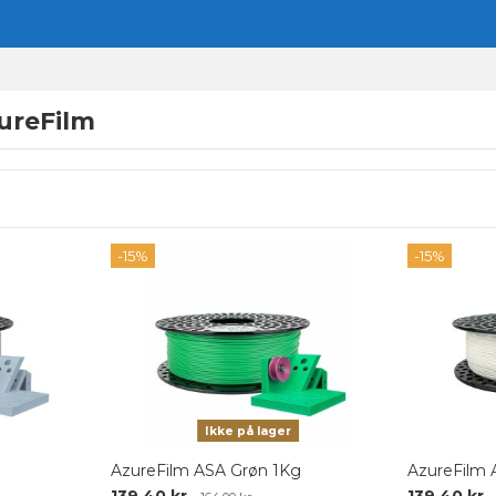
ureFilm
-15%
-15%
Ikke på lager
AzureFilm ASA Grøn 1Kg
AzureFilm 
139,40 kr.
139,40 kr.