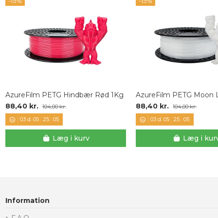
-15%
-15%
AzureFilm PETG Hindbær Rød 1Kg
AzureFilm PETG Moon L
88,40 kr.
88,40 kr.
104,00 kr.
104,00 kr.
03
d.
05
:
25
:
04
03
d.
05
:
25
:
04
Læg i kurv
Læg i kur
Information
F.A.Q.