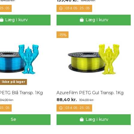
164,00 kr.
164,00 kr.
25
:
04
03
d.
05
:
25
:
04
Læg i kurv
Læg i kurv
-15%
Ikke på lager
PETG Blå Transp. 1Kg
AzureFilm PETG Gul Transp. 1Kg
88,40 kr.
104,00 kr.
104,00 kr.
25
:
04
03
d.
05
:
25
:
04
Se
Læg i kurv