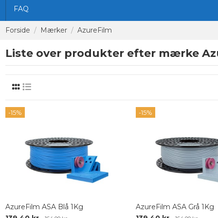
FAQ
Forside
Mærker
AzureFilm
Liste over produkter efter mærke Az
-15%
-15%
AzureFilm ASA Blå 1Kg
AzureFilm ASA Grå 1Kg
139,40 kr.
139,40 kr.