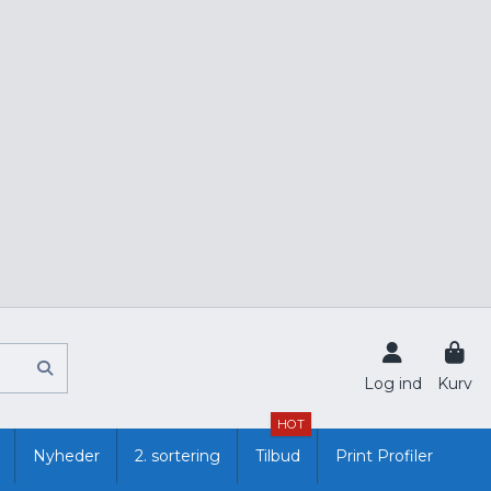
Log ind
Kurv
HOT
Nyheder
2. sortering
Tilbud
Print Profiler