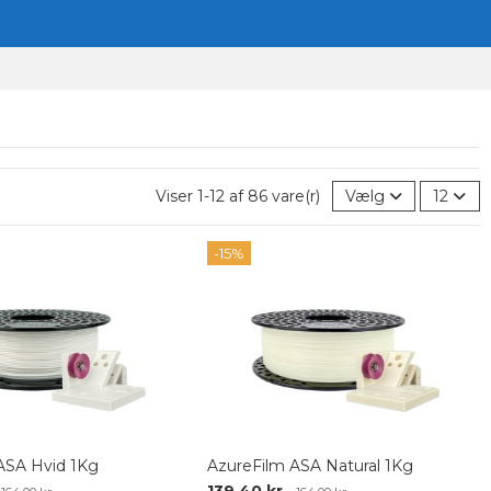
Viser 1-12 af 86 vare(r)
Vælg
12
-15%
ASA Hvid 1Kg
AzureFilm ASA Natural 1Kg
139,40 kr.