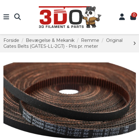
0
Forside
Bevægelse & Mekanik
Remme
Original
Gates Belts (GATES-LL-2GT) - Pris pr. meter