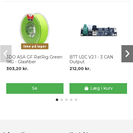
Ikke på lager
3DO ASA GF RatRig Green
BTT U2C V2.1 - 3 CAN
1KG - Glasfiber
Output
303,20 kr.
212,00 kr.
Se
Læg i kurv