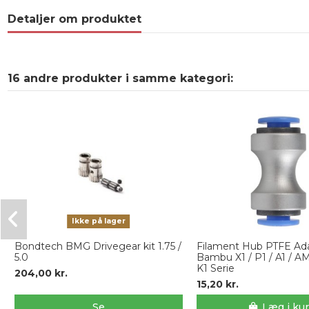
Detaljer om produktet
16 andre produkter i samme kategori:
Ikke på lager
Bondtech BMG Drivegear kit 1.75 /
Filament Hub PTFE Ada
5.0
Bambu X1 / P1 / A1 / A
K1 Serie
204,00 kr.
15,20 kr.
Se
Læg i ku