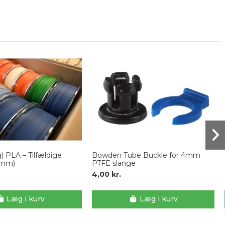
g) PLA – Tilfældige
Bowden Tube Buckle for 4mm
75mm)
PTFE slange
4,00 kr.
Læg i kurv
Læg i kurv