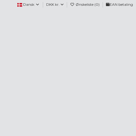
Dansk
DKK kr.
Ønskeliste (
0
)
EAN betaling