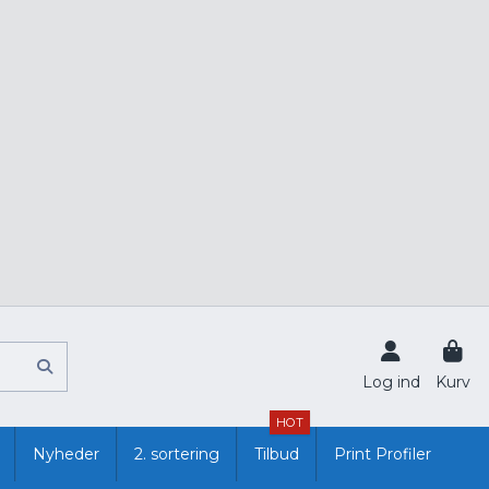
Log ind
Kurv
HOT
Nyheder
2. sortering
Tilbud
Print Profiler