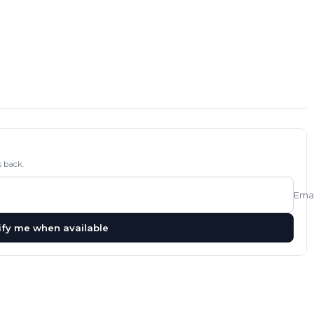
 back.
Emai
ify me when available