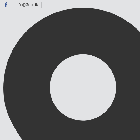
info@3do.dk