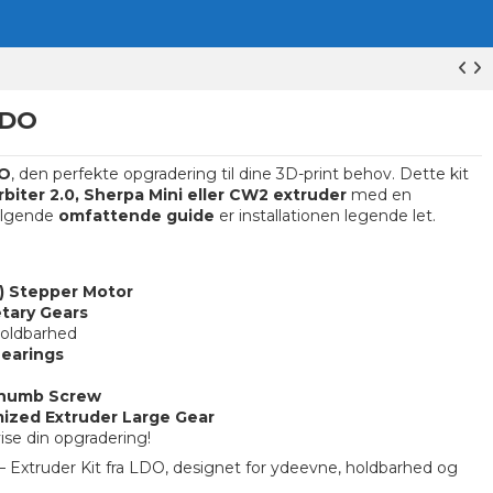
LDO
DO
, den perfekte opgradering til dine 3D-print behov. Dette kit
rbiter 2.0, Sherpa Mini eller CW2 extruder
med en
ølgende
omfattende guide
er installationen legende let.
 Stepper Motor
tary Gears
holdbarhed
earings
Thumb Screw
ized Extruder Large Gear
vise din opgradering!
– Extruder Kit fra LDO, designet for ydeevne, holdbarhed og