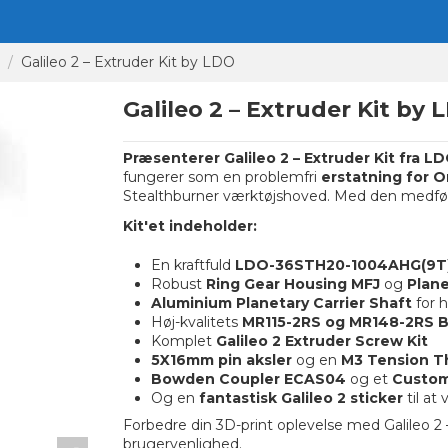
Galileo 2 – Extruder Kit by LDO
Galileo 2 – Extruder Kit by 
Præsenterer Galileo 2 – Extruder Kit fra L
fungerer som en problemfri
erstatning for O
Stealthburner værktøjshoved. Med den medf
Kit'et indeholder:
En kraftfuld
LDO-36STH20-1004AHG(9T)
Robust
Ring Gear Housing MFJ
og
Plane
Aluminium Planetary Carrier Shaft
for 
Høj-kvalitets
MR115-2RS og MR148-2RS B
Komplet
Galileo 2 Extruder Screw Kit
5X16mm pin aksler
og en
M3 Tension 
Bowden Coupler ECAS04
og et
Custom
Og en
fantastisk Galileo 2 sticker
til at 
Forbedre din 3D-print oplevelse med Galileo 2 
brugervenlighed.