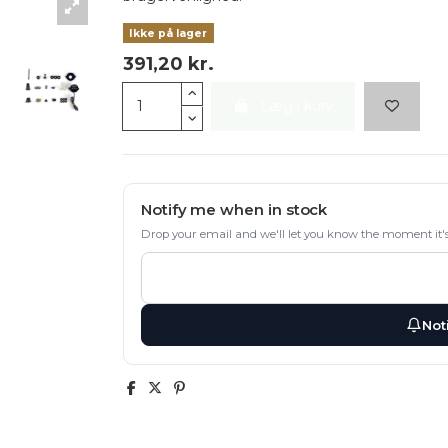
Ikke på lager
391,20 kr.
Læg i kurv
Notify me when in stock
Drop your email and we'll let you know the moment it's
Not