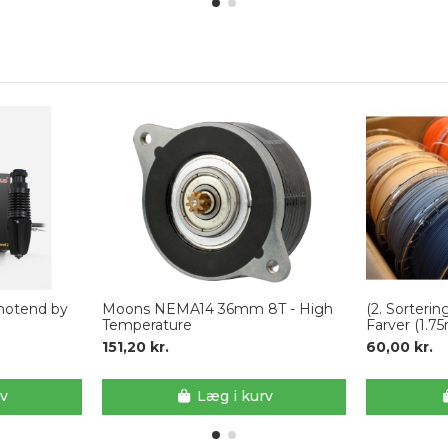
 hotend by
Moons NEMA14 36mm 8T - High
(2. Sorterin
Temperature
Farver (1.
151,20 kr.
60,00 kr.
rv
Læg i kurv