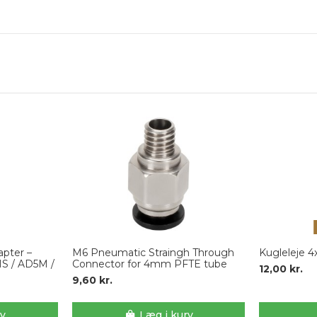
pter –
M6 Pneumatic Straingh Through
Kugleleje 4
MS / AD5M /
Connector for 4mm PFTE tube
12,00 kr.
9,60 kr.
rv
Læg i kurv