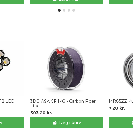
12 LED
3DO ASA CF 1KG - Carbon Fiber
MR85ZZ Kug
Lilla
7,20 kr.
303,20 kr.
rv
Læg i kurv