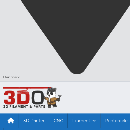
Danmark
3D Printer
CNC
Filament
Printerdele