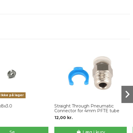
Ikke på lager
x8x3.0
Straight Through Pneumatic
Connector for 4mm PFTE tube
12,00 kr.
Se
Læg i kurv