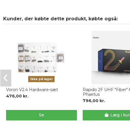
Kunder, der købte dette produkt, købte også:
Ikke på lager
Voron V2.4 Hardware-sæt
Rapido 2F UHF "Fiber"
Phaetus
476,00 kr.
796,00 kr.
Se
Læg i ku