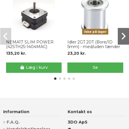
Ikke på lager
NEMA17 SLIM POWER
Idler 2GT 20T (Bore/ID
(42STH25-1404MAC)
5mm) - med/uden tænder
135,20 kr.
23,20 kr.
Læg i kurv
Se
Information
Kontakt os
F.A.Q.
3DO ApS