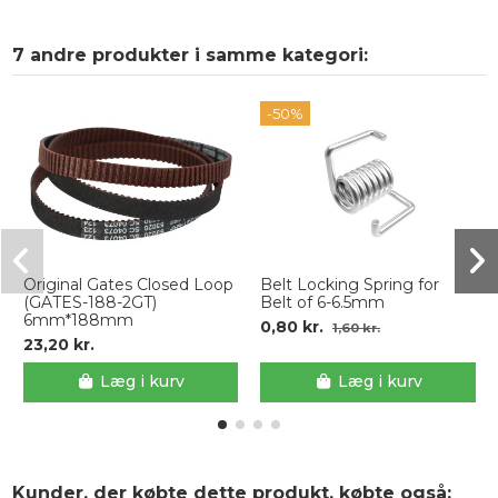
7 andre produkter i samme kategori:
-50%
Original Gates Closed Loop
Belt Locking Spring for
(GATES-188-2GT)
Belt of 6-6.5mm
6mm*188mm
0,80 kr.
1,60 kr.
23,20 kr.
Læg i kurv
Læg i kurv
Kunder, der købte dette produkt, købte også: