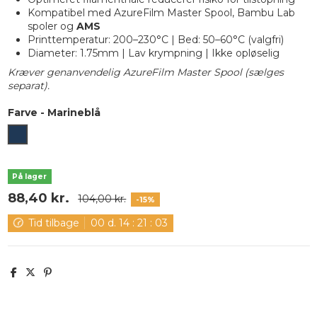
Kompatibel med AzureFilm Master Spool, Bambu Lab
spoler og
AMS
Printtemperatur: 200–230°C | Bed: 50–60°C (valgfri)
Diameter: 1.75mm | Lav krympning | Ikke opløselig
Kræver genanvendelig AzureFilm Master Spool (sælges
separat).
Farve
-
Marineblå
Marineblå
På lager
88,40 kr.
104,00 kr.
-15%
Tid tilbage
00
d.
14
:
21
:
03