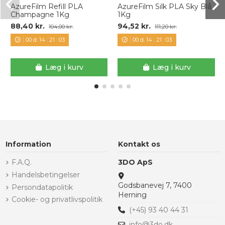
AzureFilm Refill PLA
AzureFilm Silk PLA Sky Blå
Champagne 1Kg
1Kg
88,40 kr.
94,52 kr.
104,00 kr.
111,20 kr.
00
d.
14
:
21
:
03
00
d.
14
:
21
:
03
Læg i kurv
Læg i kurv
Information
Kontakt os
F.A.Q.
3DO ApS
Handelsbetingelser
Godsbanevej 7, 7400
Persondatapolitik
Herning
Cookie- og privatlivspolitik
(+45) 93 40 44 31
info@3do.dk