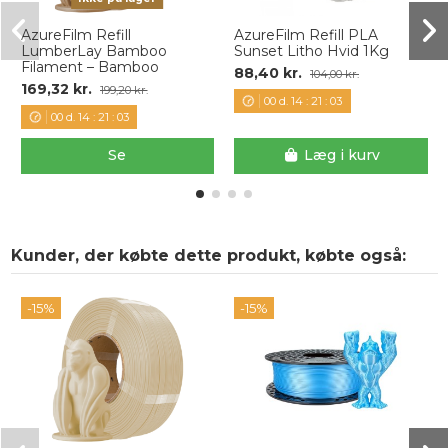
AzureFilm Refill
AzureFilm Refill PLA
LumberLay Bamboo
Sunset Litho Hvid 1Kg
Filament – Bamboo
88,40 kr.
104,00 kr.
169,32 kr.
199,20 kr.
00
d.
14
:
21
:
03
00
d.
14
:
21
:
03
Se
Læg i kurv
Kunder, der købte dette produkt, købte også:
-15%
-15%