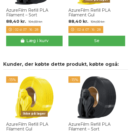
AzureFilm Refill PLA
AzureFilm Refill PLA
Filament – Sort
Filament Gul
88,40 kr.
88,40 kr.
104,00 kr.
104,00 kr.
02
d.
07
:
16
:
28
02
d.
07
:
16
:
28
Læg i kurv
Se
Kunder, der købte dette produkt, købte også:
-15%
-15%
Ikke på lager
AzureFilm Refill PLA
AzureFilm Refill PLA
Filament Gul
Filament – Sort