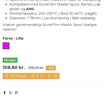
Kompatibel med AzureFilm Master Spool, Bambu Lab
spoler og
AMS
Printtemperatur: 200–230°C | Bed: 50–60°C (valgfri)
Diameter: 1.75mm | Lav krympning | Ikke opløselig
Kræver genanvendelig AzureFilm Master Spool (sælges
separat).
Farve
-
Lilla
Lilla
På lager
108,80 kr.
128,00 kr.
-15%
Tid tilbage
02
d.
07
:
16
:
28