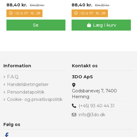
88,40 kr.
88,40 kr.
104,00 kr.
104,00 kr.
02
d.
07
:
16
:
28
02
d.
07
:
16
:
28
Se
Læg i kurv
Information
Kontakt os
F.A.Q.
3DO ApS
Handelsbetingelser
Godsbanevej 7, 7400
Persondatapolitik
Herning
Cookie- og privatlivspolitik
(+45) 93 40 44 31
info@3do.dk
Følg os