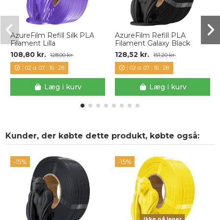
AzureFilm Refill Silk PLA
AzureFilm Refill PLA
Filament Lilla
Filament Galaxy Black
108,80 kr.
128,52 kr.
128,00 kr.
151,20 kr.
02
d.
07
:
16
:
28
02
d.
07
:
16
:
28
Læg i kurv
Læg i kurv
Kunder, der købte dette produkt, købte også:
-15%
-15%
Ikke på lager