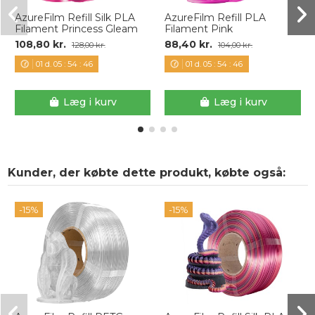
AzureFilm Refill Silk PLA
AzureFilm Refill PLA
Filament Princess Gleam
Filament Pink
108,80 kr.
88,40 kr.
128,00 kr.
104,00 kr.
01
d.
05
:
54
:
46
01
d.
05
:
54
:
46
Læg i kurv
Læg i kurv
Kunder, der købte dette produkt, købte også:
-15%
-15%