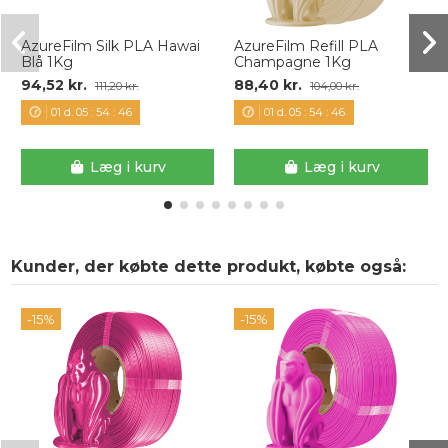
AzureFilm Silk PLA Hawai
AzureFilm Refill PLA
Blå 1Kg
Champagne 1Kg
94,52 kr.
88,40 kr.
111,20 kr.
104,00 kr.
01
d.
05
:
54
:
46
01
d.
05
:
54
:
46
Læg i kurv
Læg i kurv
Kunder, der købte dette produkt, købte også:
-15%
-15%