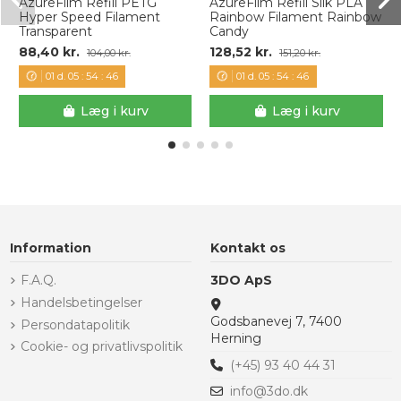
AzureFilm Refill PETG
AzureFilm Refill Silk PLA
Hyper Speed Filament
Rainbow Filament Rainbow
Transparent
Candy
88,40 kr.
128,52 kr.
104,00 kr.
151,20 kr.
01
d.
05
:
54
:
46
01
d.
05
:
54
:
46
Læg i kurv
Læg i kurv
Information
Kontakt os
F.A.Q.
3DO ApS
Handelsbetingelser
Godsbanevej 7, 7400
Persondatapolitik
Herning
Cookie- og privatlivspolitik
(+45) 93 40 44 31
info@3do.dk