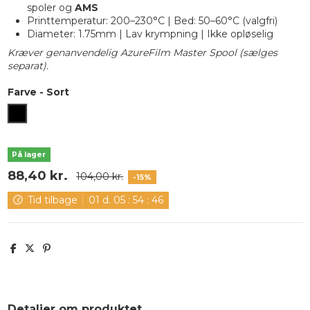
spoler og
AMS
Printtemperatur: 200–230°C | Bed: 50–60°C (valgfri)
Diameter: 1.75mm | Lav krympning | Ikke opløselig
Kræver genanvendelig AzureFilm Master Spool (sælges
separat).
Farve
-
Sort
Sort
På lager
88,40 kr.
104,00 kr.
-15%
Tid tilbage
01
d.
05
:
54
:
46
Detaljer om produktet