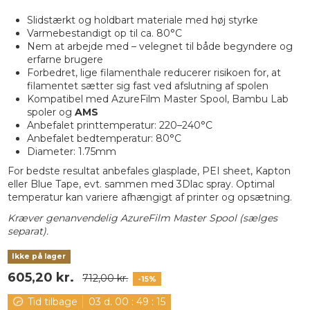
Slidstærkt og holdbart materiale med høj styrke
Varmebestandigt op til ca. 80°C
Nem at arbejde med – velegnet til både begyndere og
erfarne brugere
Forbedret, lige filamenthale reducerer risikoen for, at
filamentet sætter sig fast ved afslutning af spolen
Kompatibel med AzureFilm Master Spool, Bambu Lab
spoler og
AMS
Anbefalet printtemperatur: 220–240°C
Anbefalet bedtemperatur: 80°C
Diameter: 1.75mm
For bedste resultat anbefales glasplade, PEI sheet, Kapton
eller Blue Tape, evt. sammen med 3Dlac spray. Optimal
temperatur kan variere afhængigt af printer og opsætning.
Kræver genanvendelig AzureFilm Master Spool (sælges
separat).
Ikke på lager
605,20 kr.
712,00 kr.
-15%
Tid tilbage
03
d.
00
:
49
:
14