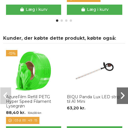
Læg i kurv
Læg i kurv
Kunder, der købte dette produkt, købte også:
-15%
AzureFilm Refill PETG
BIQU Panda Lux LED strip
Hyper Speed Filament
til A1 Mini
Lysegrøn
63,20 kr.
88,40 kr.
104,00 kr.
03
d.
00
:
49
:
14