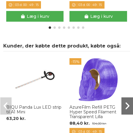
03
d.
00
:
49
:
14
03
d.
00
:
49
:
14
Læg i kurv
Læg i kurv
Kunder, der købte dette produkt, købte også:
-15%
BIQU Panda Lux LED strip
AzureFilm Refill PETG
til A1 Mini
Hyper Speed Filament
Transparent Lilla
63,20 kr.
88,40 kr.
104,00 kr.
03
d.
00
:
49
:
14