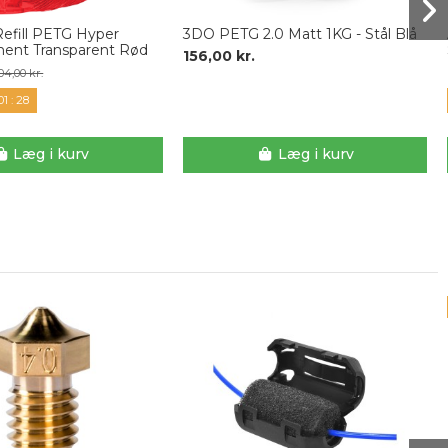
Refill PETG Hyper
3DO PETG 2.0 Matt 1KG - Stål Blå
ment Transparent Rød
156,00 kr.
04,00 kr.
01
:
27
Læg i kurv
Læg i kurv