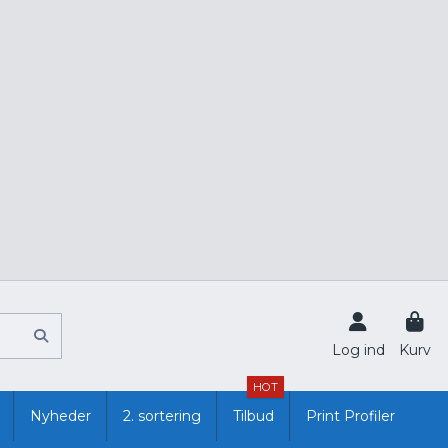
Log ind
Kurv
HOT
Nyheder
2. sortering
Tilbud
Print Profiler