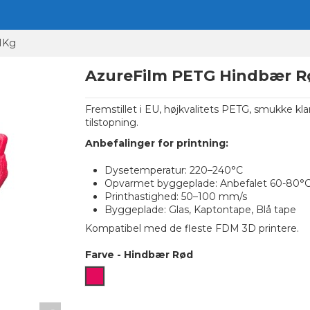
1Kg
AzureFilm PETG Hindbær R
Fremstillet i EU, højkvalitets PETG, smukke kla
tilstopning.
Anbefalinger for printning:
Dysetemperatur: 220–240°C
Opvarmet byggeplade: Anbefalet 60-80°
Printhastighed: 50–100 mm/s
Byggeplade: Glas, Kaptontape, Blå tape
Kompatibel med de fleste FDM 3D printere.
Farve
-
Hindbær Rød
Hindbær Rød