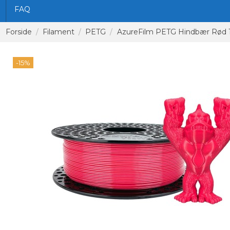
FAQ
Forside
Filament
PETG
AzureFilm PETG Hindbær Rød 
-15%