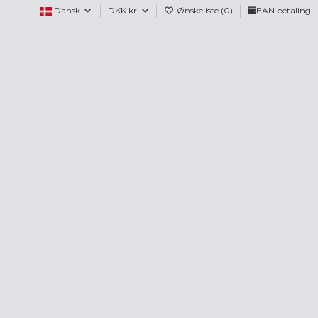
Dansk
DKK kr.
Ønskeliste (
0
)
EAN betaling