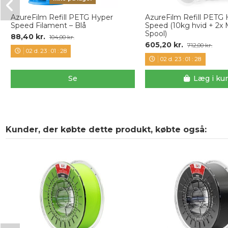
AzureFilm Refill PETG Hyper
AzureFilm Refill PETG
Speed Filament – Blå
Speed (10kg hvid + 2x 
Spool)
88,40 kr.
104,00 kr.
605,20 kr.
712,00 kr.
02
d.
23
:
01
:
27
02
d.
23
:
01
:
27
Se
Læg i ku
Kunder, der købte dette produkt, købte også: