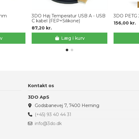
75mm
3DO Høj Temperatur USB A - USB
3DO PETG 2
C kabel (FEP+Silikone)
156,00 kr.
87,20 kr.
rv
Læg i kurv
Kontakt os
3DO ApS
Godsbanevej 7, 7400 Herning
(+45) 93 40 44 31
info@3do.dk