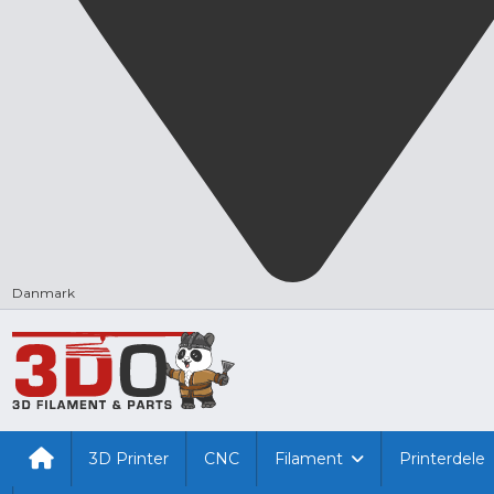
Danmark
3D Printer
CNC
Filament
Printerdele