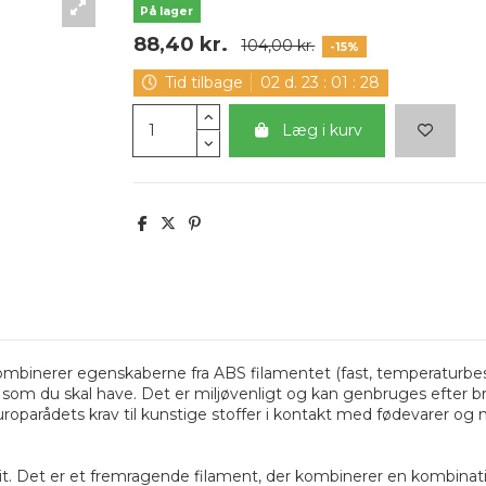
På lager
88,40 kr.
104,00 kr.
-15%
Tid tilbage
02
d.
23
:
01
:
27
Læg i kurv
ombinerer egenskaberne fra ABS filamentet (fast, temperaturbest
 som du skal have. Det er miljøvenligt og kan genbruges efter b
parådets krav til kunstige stoffer i kontakt med fødevarer og me
t. Det er et fremragende filament, der kombinerer en kombination a