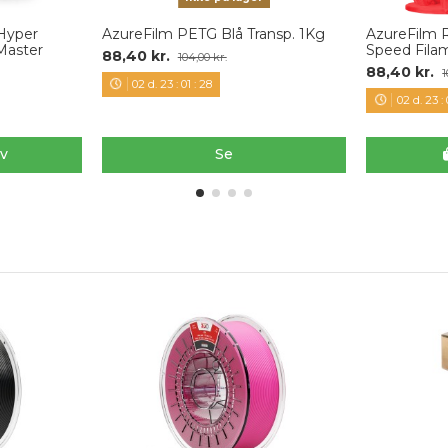
 Hyper
AzureFilm PETG Blå Transp. 1Kg
AzureFilm 
Master
Speed Fila
88,40 kr.
104,00 kr.
88,40 kr.
1
02
d.
23
:
01
:
27
02
d.
23
:
rv
Se