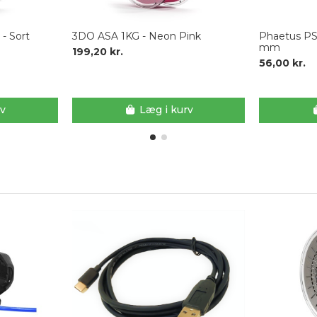
- Sort
3DO ASA 1KG - Neon Pink
Phaetus PS
mm
199,20 kr.
56,00 kr.
rv
Læg i kurv