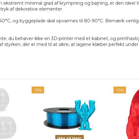
ekstremt minimal grad af krympning og bøjning, er den ideel til p
 tryk af dekorative elementer.
-240°C, og byggeplade skal opvarmes til 80-90°C. Bemærk venligs
nte; du behøver ikke en 3D-printer med et kabinet, og printha
 styrken, der er med til at sikre, at lagene klæber perfekt unde
-15%
-15%
Ikke på lager