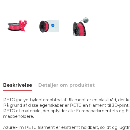
Beskrivelse
Detaljer om produktet
PETG (polyethylenterephthalat) filament er en plasttråd, der k
På grund af disse egenskaber er PETG en filament til 3D-print,
PETG et materiale, der opfylder alle Europaparlamentets og Euro
madbeholdere.
AzureFilm PETG filament er ekstremt holdbart, solidt og lugtfri