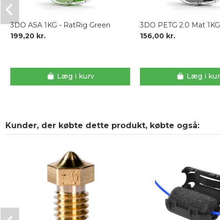
3DO ASA 1KG - RatRig Green
3DO PETG 2.0 Mat 1KG 
199,20 kr.
156,00 kr.
Læg i kurv
Læg i ku
Kunder, der købte dette produkt, købte også: