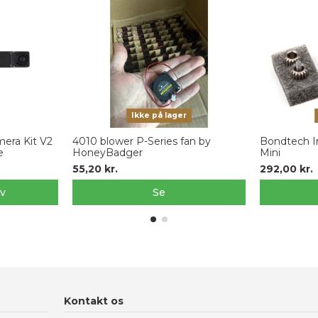
Ikke på lager
era Kit V2
4010 blower P-Series fan by
Bondtech In
e
HoneyBadger
Mini
55,20 kr.
292,00 kr.
rv
Se
Kontakt os