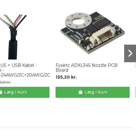
S + USB Kabel -
Fysetc ADXL345 Nozzle PCB
e -
Board
+24AWG/2C+20AWG/2C
135,20 kr.
3,20 kr.
Læg i kurv
Læg i kurv