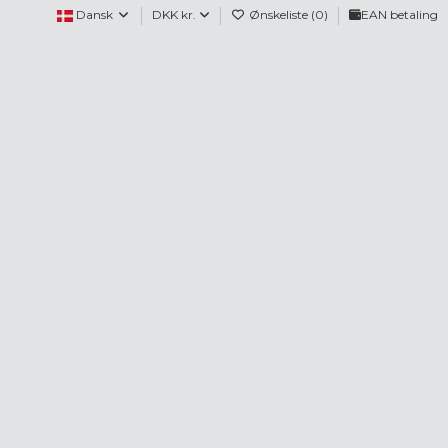
Dansk
DKK kr.
Ønskeliste (
0
)
EAN betaling