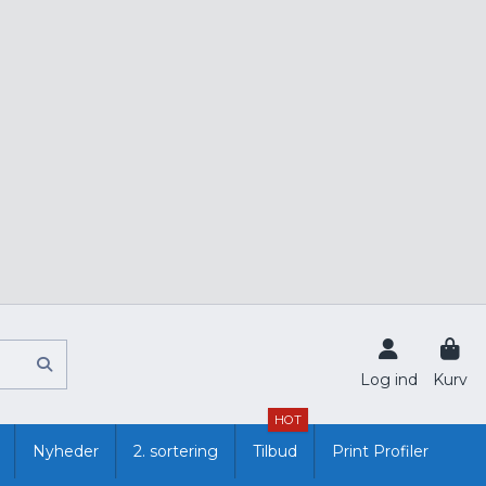
Log ind
Kurv
HOT
Nyheder
2. sortering
Tilbud
Print Profiler