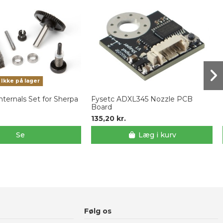
Ikke på lager
ternals Set for Sherpa
Fysetc ADXL345 Nozzle PCB
Board
135,20 kr.
Se
Læg i kurv
Følg os