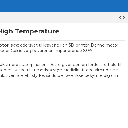
High Temperature
otor
, skræddersyet til kravene i en 3D-printer. Denne motor
 grader Celsius og bevarer en imponerende 80%
ksimere statorpladsen. Dette giver den en fordel i forhold til
nen i stand til at modstå større radialkraft end almindelige
 fuldt verificeret i styrke, så du behøver ikke bekymre dig om