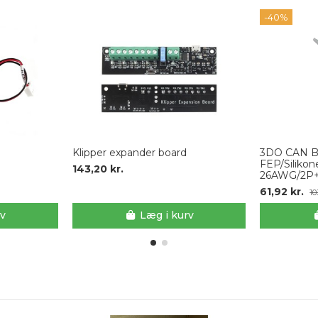
-40%
Klipper expander board
3DO CAN BU
FEP/Silikon
143,20 kr.
26AWG/2P
61,92 kr.
10
rv
Læg i kurv