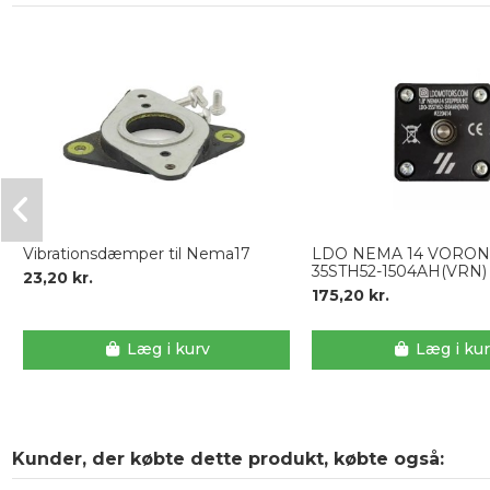
Vibrationsdæmper til Nema17
LDO NEMA 14 VORON
35STH52-1504AH(VRN)
23,20 kr.
175,20 kr.
Læg i kurv
Læg i ku
Kunder, der købte dette produkt, købte også: