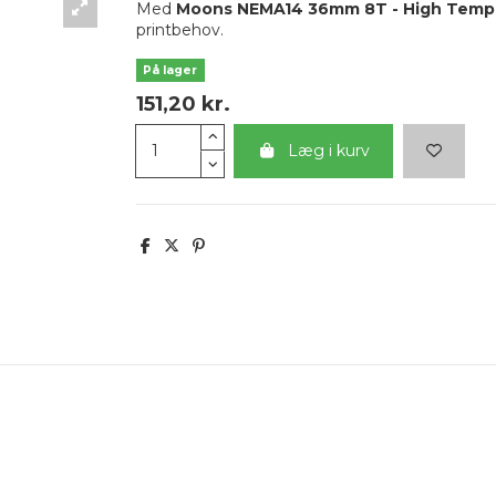
Med
Moons NEMA14 36mm 8T - High Temp
printbehov.
På lager
151,20 kr.
Læg i kurv