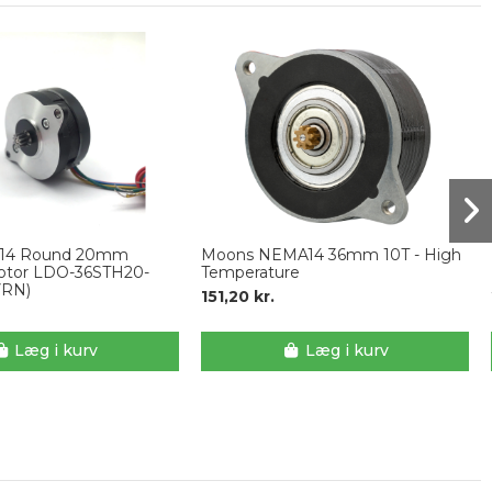
14 Round 20mm
Moons NEMA14 36mm 10T - High
otor LDO-36STH20-
Temperature
VRN)
151,20 kr.
Læg i kurv
Læg i kurv