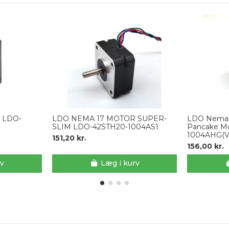
 LDO-
LDO NEMA 17 MOTOR SUPER-
LDO Nema
SLIM LDO-42STH20-1004AS1
Pancake M
1004AHG(
151,20 kr.
156,00 kr.
rv
Læg i kurv