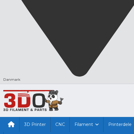
Danmark
3D Printer
CNC
Filament
Printerdele