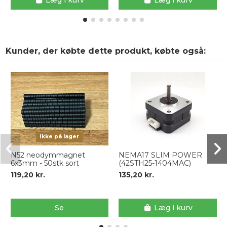
Læg i kurv
Læg i kurv
Kunder, der købte dette produkt, købte også:
Ikke på lager
N52 neodymmagnet
NEMA17 SLIM POWER
6x3mm - 50stk sort
(42STH25-1404MAC)
119,20 kr.
135,20 kr.
Se
Læg i kurv