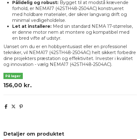
Pålidelig og robust:
Bygget til at modstå krævende
forhold, er NEMA17 (42STH48-2504AC) konstrueret
med holdbare materialer, der sikrer langvarig drift og
minimal vedligeholdelse.
Let at installere:
Med sin standard NEMA 17-størrelse,
er denne motor nem at montere og kompatibel med
en bred vifte af udstyr.
Uanset om du er en hobbyentusiast eller en professionel
tekniker, vil NEMA17 (42STH48-2504AC) helt sikkert forbedre
dine projekters præstation og effektivitet. Invester i kvalitet
og innovation - vælg NEMA17 (42STH48-2504AC).
På lager
156,00 kr.
Detaljer om produktet