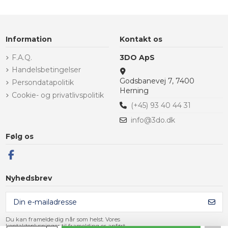
Information
Kontakt os
F.A.Q.
3DO ApS
Handelsbetingelser
Godsbanevej 7, 7400
Persondatapolitik
Herning
Cookie- og privatlivspolitik
(+45) 93 40 44 31
info@3do.dk
Følg os
Nyhedsbrev
Du kan framelde dig når som helst. Vores
kontaktoplysninger til framelding er anført