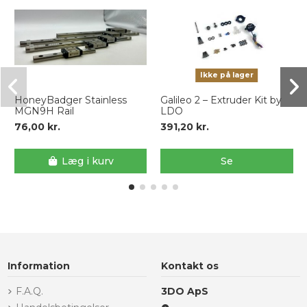
Ikke på lager
HoneyBadger Stainless
Galileo 2 – Extruder Kit by
MGN9H Rail
LDO
76,00 kr.
391,20 kr.
Læg i kurv
Se
Information
Kontakt os
F.A.Q.
3DO ApS