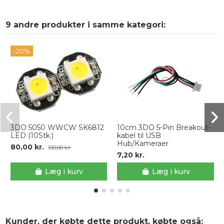
9 andre produkter i samme kategori:
-20%
3DO 5050 WWCW SK6812
10cm 3DO 5-Pin Breakout-
LED (10Stk.)
kabel til USB
Hub/Kameraer
80,00 kr.
100,00 kr.
7,20 kr.
Læg i kurv
Læg i kurv
Kunder, der købte dette produkt, købte også: