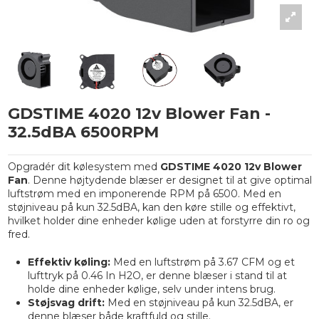
GDSTIME 4020 12v Blower Fan -
32.5dBA 6500RPM
Opgradér dit kølesystem med
GDSTIME 4020 12v Blower
Fan
. Denne højtydende blæser er designet til at give optimal
luftstrøm med en imponerende RPM på 6500. Med en
støjniveau på kun 32.5dBA, kan den køre stille og effektivt,
hvilket holder dine enheder kølige uden at forstyrre din ro og
fred.
Effektiv køling:
Med en luftstrøm på 3.67 CFM og et
lufttryk på 0.46 In H2O, er denne blæser i stand til at
holde dine enheder kølige, selv under intens brug.
Støjsvag drift:
Med en støjniveau på kun 32.5dBA, er
denne blæser både kraftfuld og stille.