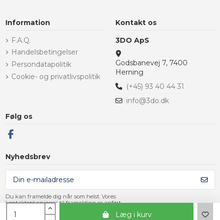
Information
Kontakt os
F.A.Q.
3DO ApS
Handelsbetingelser
Godsbanevej 7, 7400
Persondatapolitik
Herning
Cookie- og privatlivspolitik
(+45) 93 40 44 31
info@3do.dk
Følg os
Nyhedsbrev
Du kan framelde dig når som helst. Vores
kontaktoplysninger til framelding er anført
i handelsbetingelserne.
Læg i kurv