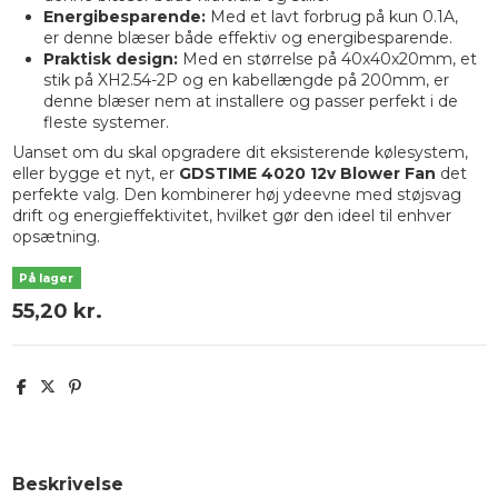
Energibesparende:
Med et lavt forbrug på kun 0.1A,
er denne blæser både effektiv og energibesparende.
Praktisk design:
Med en størrelse på 40x40x20mm, et
stik på XH2.54-2P og en kabellængde på 200mm, er
denne blæser nem at installere og passer perfekt i de
fleste systemer.
Uanset om du skal opgradere dit eksisterende kølesystem,
eller bygge et nyt, er
GDSTIME 4020 12v Blower Fan
det
perfekte valg. Den kombinerer høj ydeevne med støjsvag
drift og energieffektivitet, hvilket gør den ideel til enhver
opsætning.
På lager
55,20 kr.
Beskrivelse