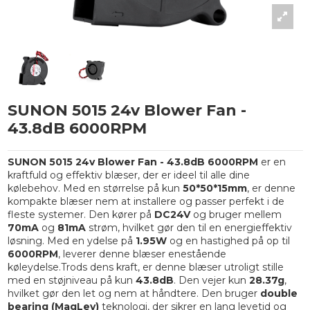
SUNON 5015 24v Blower Fan -
43.8dB 6000RPM
SUNON 5015 24v Blower Fan - 43.8dB 6000RPM
er en
kraftfuld og effektiv blæser, der er ideel til alle dine
kølebehov. Med en størrelse på kun
50*50*15mm
, er denne
kompakte blæser nem at installere og passer perfekt i de
fleste systemer. Den kører på
DC24V
og bruger mellem
70mA
og
81mA
strøm, hvilket gør den til en energieffektiv
løsning. Med en ydelse på
1.95W
og en hastighed på op til
6000RPM
, leverer denne blæser enestående
køleydelse.Trods dens kraft, er denne blæser utroligt stille
med en støjniveau på kun
43.8dB
. Den vejer kun
28.37g
,
hvilket gør den let og nem at håndtere. Den bruger
double
bearing (MagLev)
teknologi, der sikrer en lang levetid og