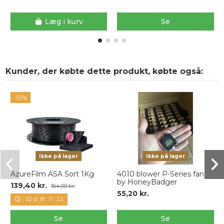
Læg i kurv
Se
Kunder, der købte dette produkt, købte også:
-15%
Ikke på lager
Ikke på lager
AzureFilm ASA Sort 1Kg
4010 blower P-Series fan
by HoneyBadger
139,40 kr.
164,00 kr.
55,20 kr.
02
d.
18
:
11
:
22
Se
Se