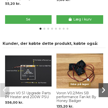
55,20 kr.
Se
Læg i kurv
Kunder, der købte dette produkt, købte også:
Ikke på lager
Voron V0 S1 Upgrade Parts
Voron V0.2/Mini SB
PI Heater and 200W PSU
performance Fan kit By
Honey Badger
556,00 kr.
135,20 kr.