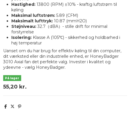
Hastighed:
13800 (RPM) ±10% - kraftig luftstrøm til
køling
Maksimal luftstrøm:
5.89 (CFM)
Maksimalt lufttryk:
10.87 (mmH2O)
Støjniveau:
32.7（dBA）- stille drift for minimal
forstyrrelse
Isolering:
Klasse A (105℃) - sikkerhed og holdbarhed i
høj temperatur
Uanset om du har brug for effektiv køling til din computer,
dit værksted eller din industrielle enhed, er HoneyBadger
3010 Axial fan det perfekte valg. Invester i kvalitet og
ydeevne - vælg HoneyBadger.
På lager
55,20 kr.