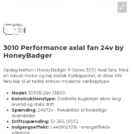
3010 Performance axial fan 24v by
HoneyBadger
Opdag kraften i HoneyBadger P-Series 3010 Axial fans. Med
en robust motor og høj statisk trykkapacitet, er disse 24V
fans klar til at tackle enhver moderne værktøjstype.
Model:
3010B-24V-13800
Konstruktionstype:
Dobbelte kuglelejer sikrer lang
levetid og stabil drift
Spænding:
24V/12v - fleksibilitet til forskellige
strømkilder
Driftsspænding:
12~26.5 (VDC)
Indgangseffekt:
1.44(W)±10% - energieffektiv
ydeevne