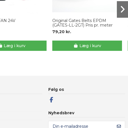
FAN 24V
Original Gates Belts EPDM
(GATES-LL-2GT) Pris pr. meter
79,20 kr.
Læg i kurv
Læg i kurv
Følg os
Nyhedsbrev