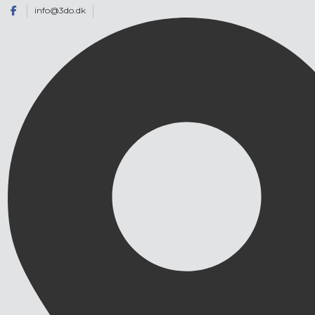
info@3do.dk