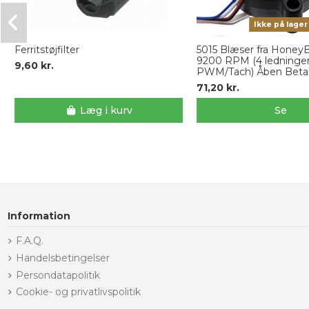
Ikke på lager
Ferritstøjfilter
5015 Blæser fra Honey
9200 RPM (4 ledninge
9,60 kr.
PWM/Tach) Åben Beta
71,20 kr.
Læg i kurv
Se
Information
F.A.Q.
Handelsbetingelser
Persondatapolitik
Cookie- og privatlivspolitik