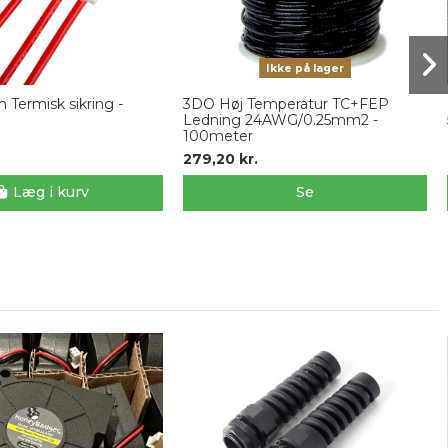
Ikke på lager
 Termisk sikring -
3DO Høj Temperatur TC+FEP
Ledning 24AWG/0.25mm2 -
100meter
279,20 kr.
Læg i kurv
Se