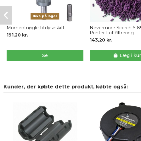
Ikke på lager
Momentnøgle til dyseskift
Nevermore Scorch S 8
Printer Luftfiltrering
191,20 kr.
143,20 kr.
Se
Læg i ku
Kunder, der købte dette produkt, købte også: