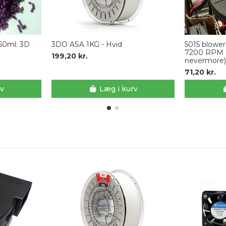
50ml: 3D
3DO ASA 1KG - Hvid
5015 blowe
7200 RPM (
199,20 kr.
nevermore
71,20 kr.
rv
Læg i kurv