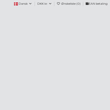
Dansk
DKK kr.
Ønskeliste (
0
)
EAN betaling