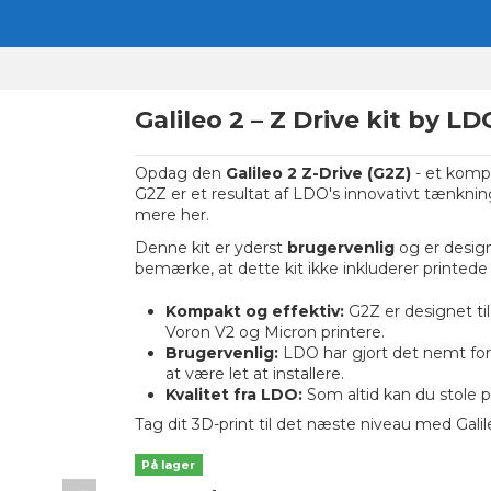
Galileo 2 – Z Drive kit by LD
Opdag den
Galileo 2 Z-Drive (G2Z)
- et kompa
G2Z er et resultat af LDO's innovativt tænkning,
mere her
.
Denne kit er yderst
brugervenlig
og er designe
bemærke, at dette kit ikke inkluderer printede 
Kompakt og effektiv:
G2Z er designet til 
Voron V2 og Micron printere.
Brugervenlig:
LDO har gjort det nemt for d
at være let at installere.
Kvalitet fra LDO:
Som altid kan du stole på
Tag dit 3D-print til det næste niveau med Galil
På lager