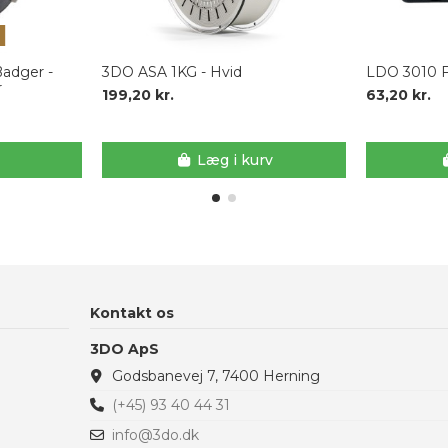
Badger -
3DO ASA 1KG - Hvid
LDO 3010 
r
199,20 kr.
63,20 kr.
Læg i kurv
Kontakt os
3DO ApS
Godsbanevej 7, 7400 Herning
(+45) 93 40 44 31
info@3do.dk