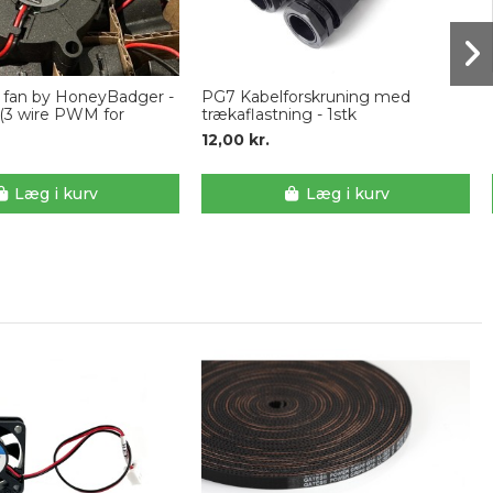
r fan by HoneyBadger -
PG7 Kabelforskruning med
3 wire PWM for
trækaflastning - 1stk
)
12,00 kr.
Læg i kurv
Læg i kurv