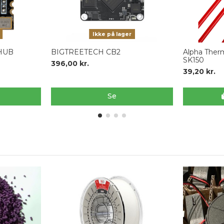
Ikke på lager
 HUB
BIGTREETECH CB2
Alpha Therm
SK150
396,00 kr.
39,20 kr.
Se