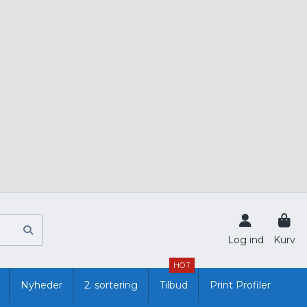
Log ind
Kurv
HOT
Nyheder
2. sortering
Tilbud
Print Profiler