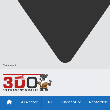
Danmark
3D Printer
CNC
Filament
Printerdele