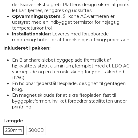
der kræver ekstra greb. Plattens design sikrer, at prints
let kan fjernes, rengøres og udskiftes.
Opvarmningssystem:
Silikone AC-varmeren er
udstyret med en indbygget termistor for nøjagtig
temperaturkontrol.
Installationsklar:
Leveres med forudborede
monteringshuller for at forenkle opsætningsprocessen.
Inkluderet i pakken:
En Blanchard-slebet byggeplade fremstillet af
højkvalitets støbt aluminium, komplet med et LDO AC
varmepude og en termisk sikring for øget sikkerhed
(125C).
En holdbar fjederstål flexplade, designet til gentagen
brug.
En magnetisk pude for at sikre flexpladen fast til
byggeplatformen, hvilket forbedrer stabiliteten under
printning.
Længde
250mm
300CB