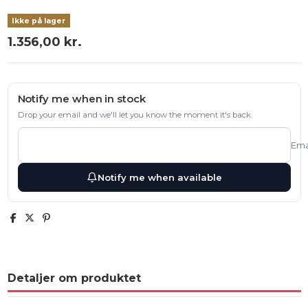
Ikke på lager
1.356,00 kr.
Notify me when in stock
Drop your email and we'll let you know the moment it's back.
Ema
Notify me when available
Detaljer om produktet