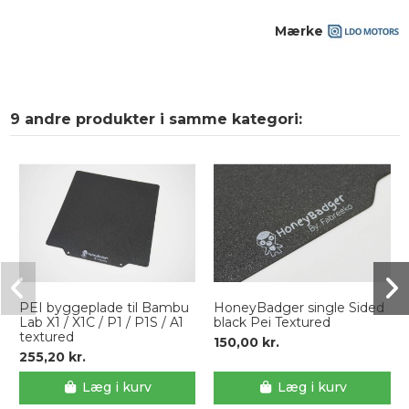
Mærke
9 andre produkter i samme kategori:
PEI byggeplade til Bambu
HoneyBadger single Sided
Lab X1 / X1C / P1 / P1S / A1
black Pei Textured
textured
150,00 kr.
255,20 kr.
Læg i kurv
Læg i kurv