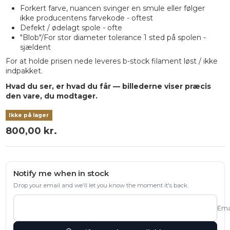
Forkert farve, nuancen svinger en smule eller følger
ikke producentens farvekode - oftest
Defekt / ødelagt spole - ofte
"Blob"/For stor diameter tolerance 1 sted på spolen -
sjældent
For at holde prisen nede leveres b-stock filament løst / ikke
indpakket.
Hvad du ser, er hvad du får — billederne viser præcis
den vare, du modtager.
Ikke på lager
800,00 kr.
Notify me when in stock
Drop your email and we'll let you know the moment it's back.
Ema