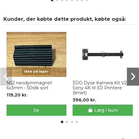
Kunder, der købte dette produkt, købte også:
Ikke på lager
N52 neodymmagnet
3DO Dyse Kamera Kit V2 -
6x3mm - 50stk sort
Sony 4K til 3D Printere
(limet)
119,20 kr.
396,00 kr.
Se
Læg i kurv