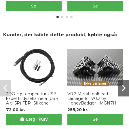
Se
Se
Kunder, der købte dette produkt, købte også:
Ikke på lager
3DO Højtemperatur USB-
V0.2 Metal toolhead
kabel til dysekamera (USB
carriage for V0.2 by
A til 5P) FEP+Silikone
HoneyBadger - MGN7H
72,00 kr.
255,20 kr.
Læg i kurv
Se