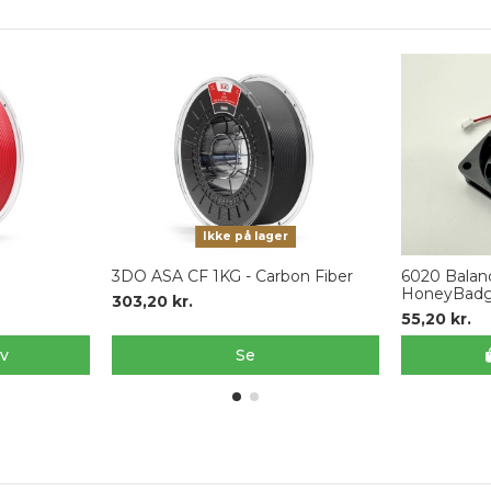
Ikke på lager
3DO ASA CF 1KG - Carbon Fiber
6020 Balanc
HoneyBadg
303,20 kr.
55,20 kr.
rv
Se