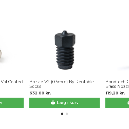
 Vol Coated
Bozzle V2 (0.5mm) By Rentable
Bondtech C
Socks
Brass Nozz
632,00 kr.
119,20 kr.
rv
Læg i kurv