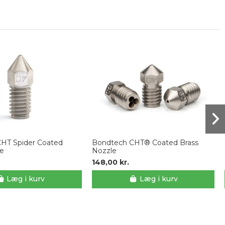
HT Spider Coated
Bondtech CHT® Coated Brass
le
Nozzle
148,00 kr.
Læg i kurv
Læg i kurv