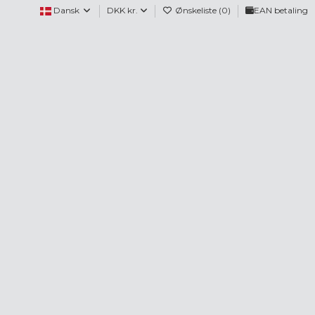
Dansk
DKK kr.
Ønskeliste (
0
)
EAN betaling