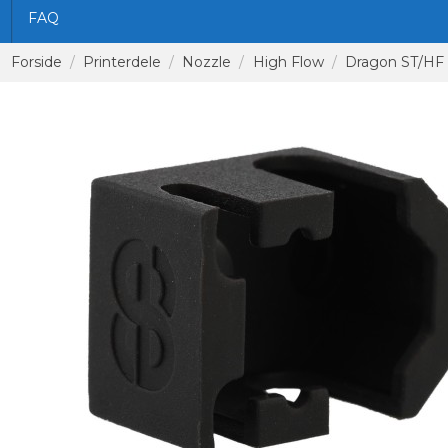
FAQ
Forside
Printerdele
Nozzle
High Flow
Dragon ST/HF 