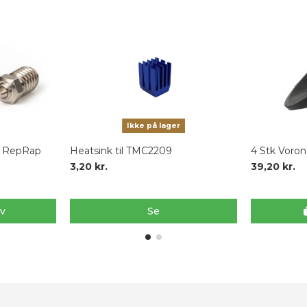
Ikke på lager
l RepRap
Heatsink til TMC2209
4 Stk Voro
3,20 kr.
39,20 kr.
rv
Se