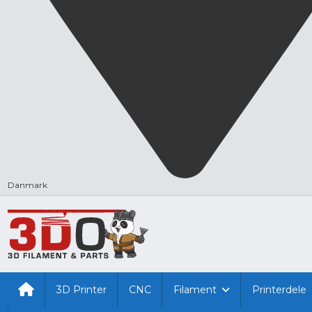
Danmark
3D Printer
CNC
Filament
Printerdele