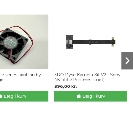
e series axial fan by
3DO Dyse Kamera Kit V2 - Sony
er
4K til 3D Printere (limet)
396,00 kr.
Læg i kurv
Læg i kurv