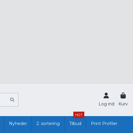
Log ind
Kurv
HOT
Nyheder
2. sortering
Tilbud
Print Profiler