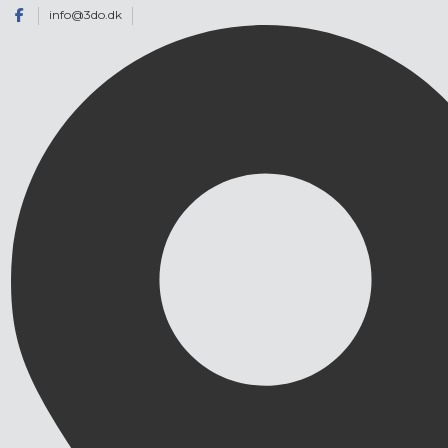
info@3do.dk