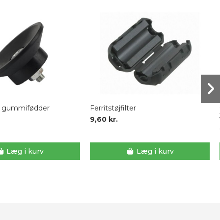
n gummifødder
Ferritstøjfilter
9,60 kr.
Læg i kurv
Læg i kurv