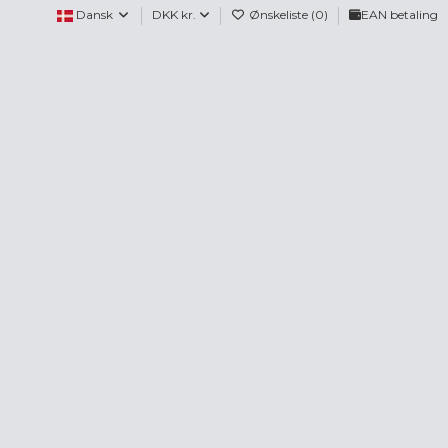
Dansk
DKK kr.
Ønskeliste (
0
)
EAN betaling