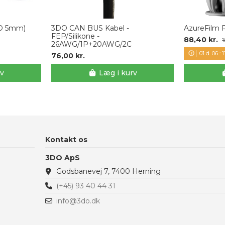
ID 5mm)
3DO CAN BUS Kabel -
AzureFilm R
FEP/Silikone -
88,40 kr.
1
26AWG/1P+20AWG/2C
01
d.
06
:
1
76,00 kr.
rv
Læg i kurv
Kontakt os
3DO ApS
Godsbanevej 7, 7400 Herning
(+45) 93 40 44 31
info@3do.dk