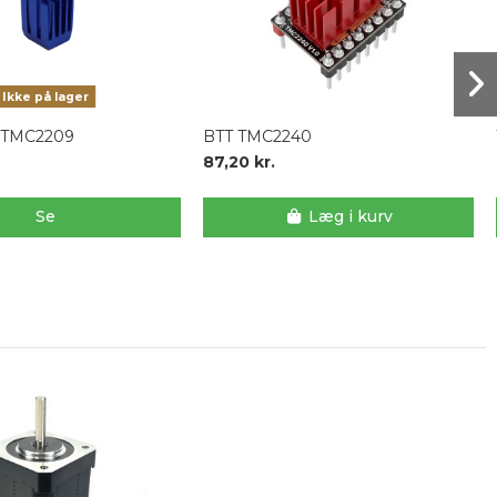
Ikke på lager
il TMC2209
BTT TMC2240
87,20 kr.
Se
Læg i kurv