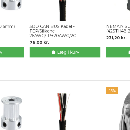
ID 5mm)
3DO CAN BUS Kabel -
NEMA17 S
FEP/Silikone -
(42STH48-
26AWG/1P+20AWG/2C
231,20 kr.
76,00 kr.
rv
Læg i kurv
-15%