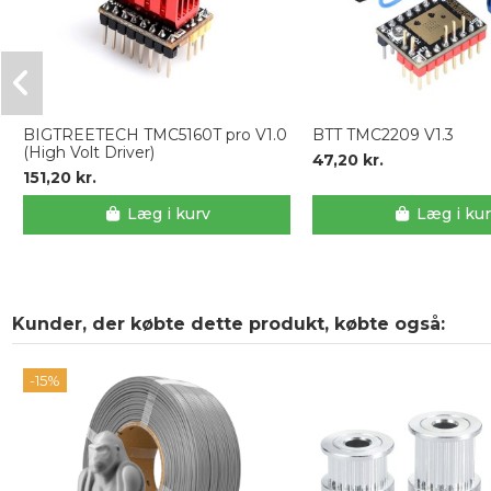
BIGTREETECH TMC5160T pro V1.0
BTT TMC2209 V1.3
(High Volt Driver)
47,20 kr.
151,20 kr.
Læg i kurv
Læg i ku
Kunder, der købte dette produkt, købte også:
-15%