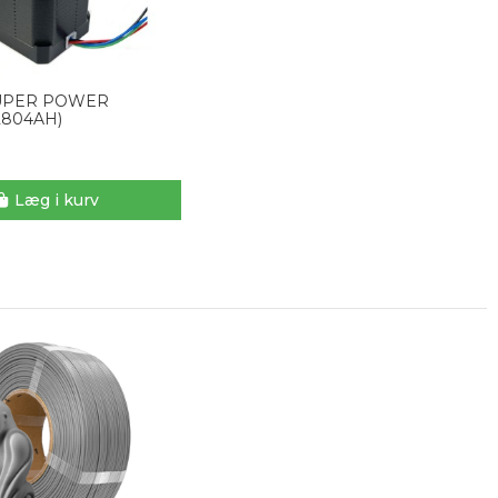
UPER POWER
2804AH)
Læg i kurv