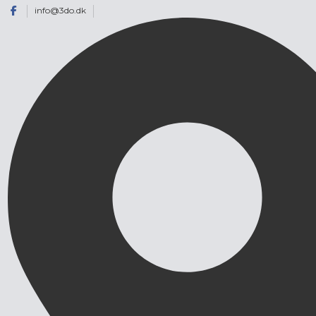
info@3do.dk