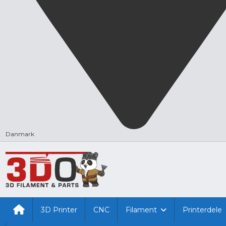
Danmark
3D Printer
CNC
Filament
Printerdele