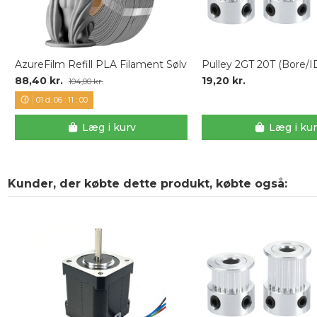
AzureFilm Refill PLA Filament Sølv
Pulley 2GT 20T (Bore/
88,40 kr.
19,20 kr.
104,00 kr.
01
d.
06
:
10
:
59
Læg i kurv
Læg i ku
Kunder, der købte dette produkt, købte også: