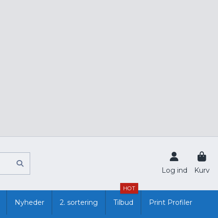
Log ind
Kurv
HOT
Nyheder
2. sortering
Tilbud
Print Profiler