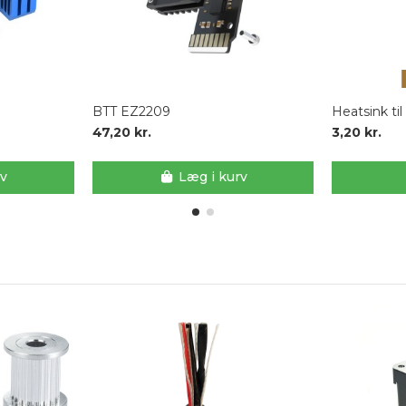
BTT EZ2209
Heatsink t
47,20 kr.
3,20 kr.
rv
Læg i kurv