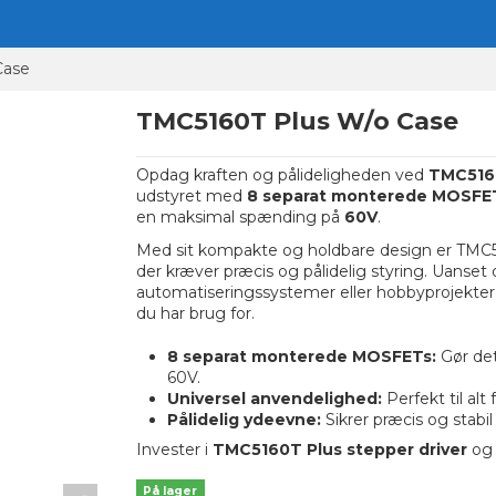
Case
TMC5160T Plus W/o Case
Opdag kraften og pålideligheden ved
TMC5160
udstyret med
8 separat monterede MOSFE
en maksimal spænding på
60V
.
Med sit kompakte og holdbare design er TMC5160T
der kræver præcis og pålidelig styring. Uanset
automatiseringssystemer eller hobbyprojekter,
du har brug for.
8 separat monterede MOSFETs:
Gør det
60V.
Universel anvendelighed:
Perfekt til alt 
Pålidelig ydeevne:
Sikrer præcis og stabil 
Invester i
TMC5160T Plus stepper driver
og 
På lager