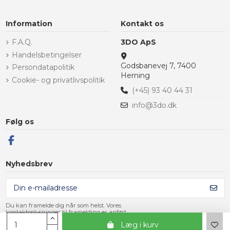
Information
Kontakt os
F.A.Q.
3DO ApS
Handelsbetingelser
Godsbanevej 7, 7400
Persondatapolitik
Herning
Cookie- og privatlivspolitik
(+45) 93 40 44 31
info@3do.dk
Følg os
Nyhedsbrev
Du kan framelde dig når som helst. Vores
kontaktoplysninger til framelding er anført
i handelsbetingelserne.
Læg i kurv