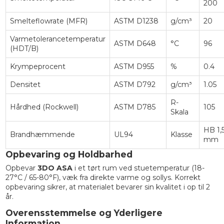
200
Smelteflowrate (MFR)
ASTM D1238
g/cm³
20
Varmetolerancetemperatur
ASTM D648
°C
96
(HDT/B)
Krympeprocent
ASTM D955
%
0.4
Densitet
ASTM D792
g/cm³
1.05
R-
Hårdhed (Rockwell)
ASTM D785
105
Skala
HB 1,
Brandhæmmende
UL94
Klasse
mm
Opbevaring og Holdbarhed
Opbevar
3DO ASA
i et tørt rum ved stuetemperatur (18-
27°C / 65-80°F), væk fra direkte varme og sollys. Korrekt
opbevaring sikrer, at materialet bevarer sin kvalitet i op til 2
år.
Overensstemmelse og Yderligere
Information