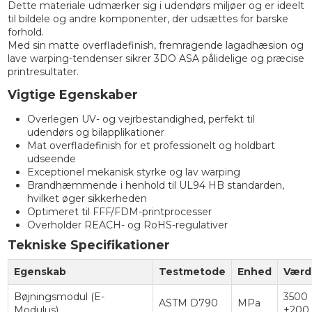
Dette materiale udmærker sig i udendørs miljøer og er ideelt
til bildele og andre komponenter, der udsættes for barske
forhold.
Med sin matte overfladefinish, fremragende lagadhæsion og
lave warping-tendenser sikrer 3DO ASA pålidelige og præcise
printresultater.
Vigtige Egenskaber
Overlegen UV- og vejrbestandighed, perfekt til
udendørs og bilapplikationer
Mat overfladefinish for et professionelt og holdbart
udseende
Exceptionel mekanisk styrke og lav warping
Brandhæmmende i henhold til UL94 HB standarden,
hvilket øger sikkerheden
Optimeret til FFF/FDM-printprocesser
Overholder REACH- og RoHS-regulativer
Tekniske Specifikationer
Egenskab
Testmetode
Enhed
Værd
Bøjningsmodul (E-
3500
ASTM D790
MPa
Modulus)
±200