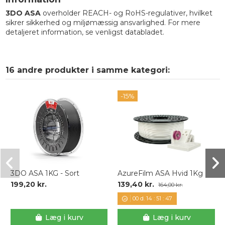
3DO ASA
overholder REACH- og RoHS-regulativer, hvilket
sikrer sikkerhed og miljømæssig ansvarlighed. For mere
detaljeret information, se venligst databladet.
16 andre produkter i samme kategori:
-15%
3DO ASA 1KG - Sort
AzureFilm ASA Hvid 1Kg
199,20 kr.
139,40 kr.
164,00 kr.
00
d.
14
:
51
:
47
Læg i kurv
Læg i kurv