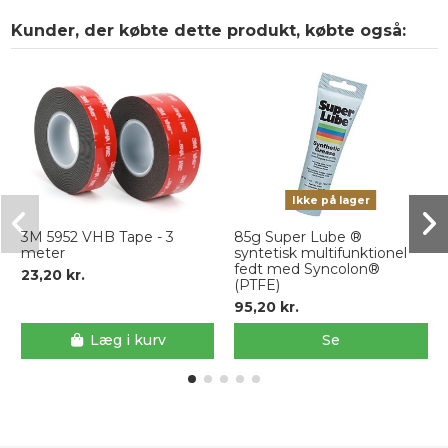
Kunder, der købte dette produkt, købte også:
Ikke på lager
3M 5952 VHB Tape - 3
85g Super Lube ®
meter
syntetisk multifunktionel
fedt med Syncolon®
23,20 kr.
(PTFE)
95,20 kr.
Læg i kurv
Se