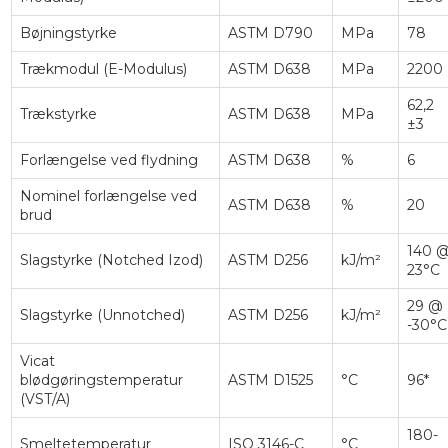
Bøjningstyrke
ASTM D790
MPa
78
Trækmodul (E-Modulus)
ASTM D638
MPa
2200
62,2
Trækstyrke
ASTM D638
MPa
±3
Forlængelse ved flydning
ASTM D638
%
6
Nominel forlængelse ved
ASTM D638
%
20
brud
140 
Slagstyrke (Notched Izod)
ASTM D256
kJ/m²
23°C
29 @
Slagstyrke (Unnotched)
ASTM D256
kJ/m²
-30°C
Vicat
blødgøringstemperatur
ASTM D1525
°C
96*
(VST/A)
180-
Smeltetemperatur
ISO 3146-C
°C