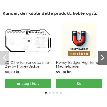
Kunder, der købte dette produkt, købte også:
Ikke på lager
3010 Performance axial fan
Honey Badger HighTemp
24v by HoneyBadger
Magnetplader
55,20 kr.
59,00 kr.
Læg i kurv
Se