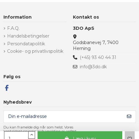
Information
Kontakt os
F.A.Q.
3DO ApS
Handelsbetingelser
Godsbanevej 7, 7400
Persondatapolitik
Herning
Cookie- og privatlivspolitik
(+45) 93 40 44 31
info@3do.dk
Følg os
Nyhedsbrev
Du kan framelde dig når som helst. Vores
kontaktoplysninger til framelding er anført
i handelsbetingelserne.
Læg i kurv