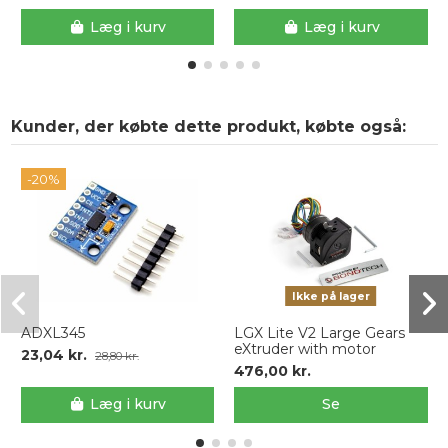
Læg i kurv
Læg i kurv
Kunder, der købte dette produkt, købte også:
-20%
Ikke på lager
ADXL345
LGX Lite V2 Large Gears
eXtruder with motor
23,04 kr.
28,80 kr.
476,00 kr.
Læg i kurv
Se