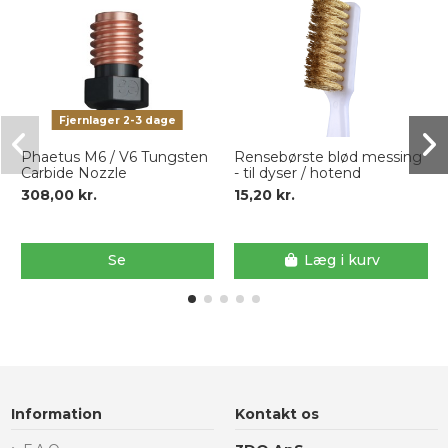
Fjernlager 2-3 dage
Phaetus M6 / V6 Tungsten
Rensebørste blød messing
Carbide Nozzle
- til dyser / hotend
308,00 kr.
15,20 kr.
Se
Læg i kurv
Information
Kontakt os