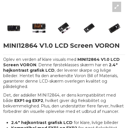
MINI12864 V1.0 LCD Screen VORON
Oplev en verden af klare visuals med
MINI12864 V1.0 LCD
Screen VORON
. Denne førsteklasses skærm har en
2.4"
højkontrast grafisk LCD
, der leverer skarpe og livlige
billeder. Hentet fra den anerkendte Voron Bill of Materials,
garanterer denne LCD-skærm overlegen kvalitet og
pålidelighed.
Det, der adskiller MINI12864, er dens kompatibilitet med
både
EXP1 og EXP2
, hvilket giver dig fleksibilitet og
bekvemmelighed. Plus, den understøtter flere farver, hvilket
forbedrer din visuelle oplevelse med et udbrud af nuancer.
2.4" højkontrast grafisk LCD
for klare, livlige billeder
Kompatibel med EXP1 og EXP2
for øget fleksibilitet