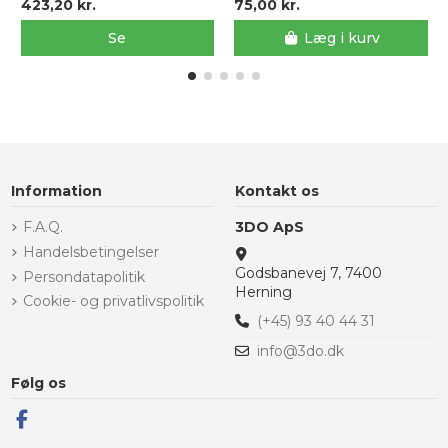
423,20 kr.
75,00 kr.
Se
Læg i kurv
Information
Kontakt os
F.A.Q.
3DO ApS
Handelsbetingelser
Godsbanevej 7, 7400
Persondatapolitik
Herning
Cookie- og privatlivspolitik
(+45) 93 40 44 31
info@3do.dk
Følg os