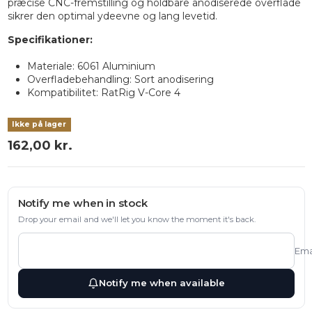
præcise CNC-fremstilling og holdbare anodiserede overflade
sikrer den optimal ydeevne og lang levetid.
Specifikationer:
Materiale: 6061 Aluminium
Overfladebehandling: Sort anodisering
Kompatibilitet: RatRig V-Core 4
Ikke på lager
162,00 kr.
Notify me when in stock
Drop your email and we'll let you know the moment it's back.
Ema
Notify me when available