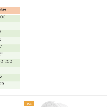
alue
100
8
8
,7
8*
80-200
,5
,29
-15%