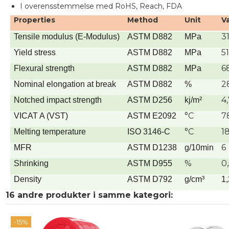
I overensstemmelse med RoHS, Reach, FDA
Properties
Method
Unit
V
3
Tensile modulus (E-Modulus)
ASTM D882
MPa
51
Yield stress
ASTM D882
MPa
6
Flexural strength
ASTM D882
MPa
2
Nominal elongation at break
ASTM D882
%
4
Notched impact strength
ASTM D256
kj/m²
°C
7
VICAT A (VST)
ASTM E2092
°C
1
Melting temperature
ISO 3146-C
6
MFR
ASTM D1238
g/10min
%
0
Shrinking
ASTM D955
Density
ASTM D792
g/cm³
1
16 andre produkter i samme kategori:
-15%