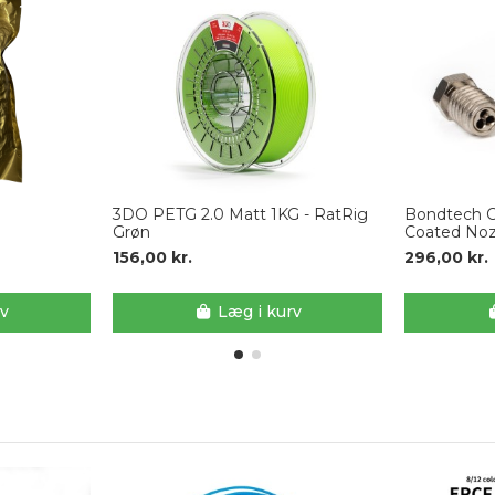
3DO PETG 2.0 Matt 1KG - RatRig
Bondtech 
Grøn
Coated Noz
156,00 kr.
296,00 kr.
rv
Læg i kurv