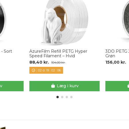
- Sort
AzureFilm Refill PETG Hyper
3DO PETG 2
Speed Filament – Hvid
Grøn
88,40 kr.
156,00 kr.
104,00 kr.
02
d.
19
:
02
:
05
rv
Læg i kurv