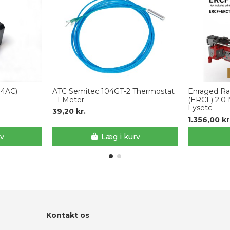
4AC)
ATC Semitec 104GT-2 Thermostat
Enraged Ra
- 1 Meter
(ERCF) 2.0 M
Fysetc
39,20 kr.
1.356,00 kr
rv
Læg i kurv
Kontakt os