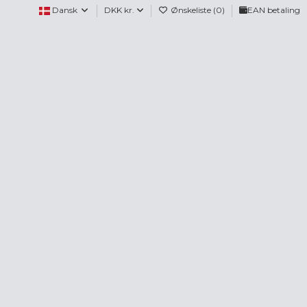
Dansk
DKK kr.
Ønskeliste (
0
)
EAN betaling