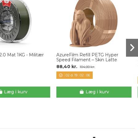
.0 Mat 1KG - Militær
AzureFilm Refill PETG Hyper
Speed Filament – Skin Latte
88,40 kr.
104,00 kr.
02
d.
19
:
02
:
05
Læg i kurv
Læg i kurv