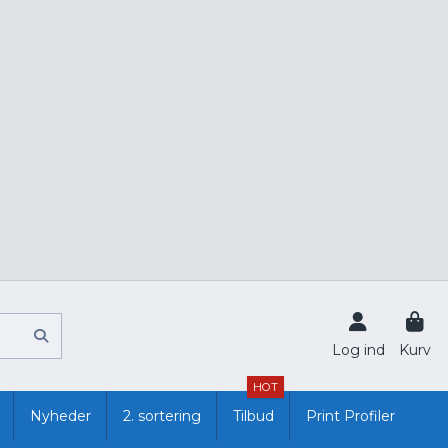
Log ind
Kurv
HOT
Nyheder
2. sortering
Tilbud
Print Profiler