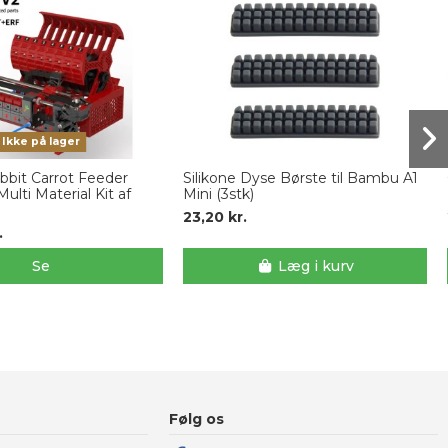
Ikke på lager
bbit Carrot Feeder
Silikone Dyse Børste til Bambu A1
ulti Material Kit af
Mini (3stk)
23,20 kr.
.
Se
Læg i kurv
Følg os