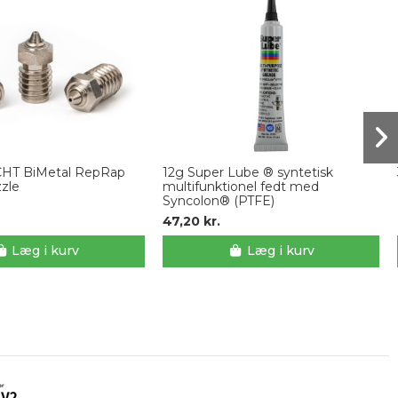
CHT BiMetal RepRap
12g Super Lube ® syntetisk
zle
multifunktionel fedt med
Syncolon® (PTFE)
47,20 kr.
Læg i kurv
Læg i kurv