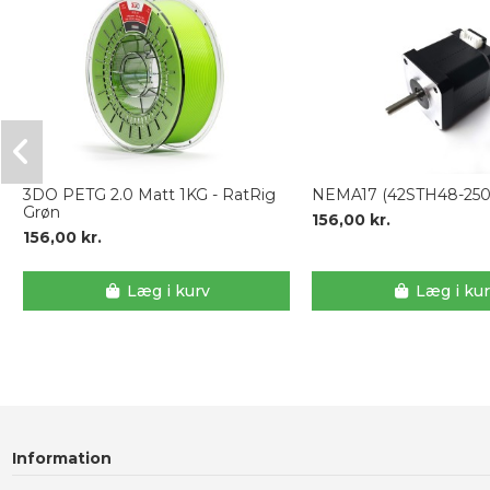
3DO PETG 2.0 Matt 1KG - RatRig
NEMA17 (42STH48-250
Grøn
156,00 kr.
156,00 kr.
Læg i kurv
Læg i ku
Information