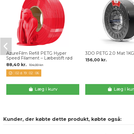
AzureFilm Refill PETG Hyper
3DO PETG 2.0 Mat 1KG 
Speed Filament – Læbestift rød
156,00 kr.
88,40 kr.
104,00 kr.
02
d.
19
:
02
:
05
Læg i kurv
Læg i ku
Kunder, der købte dette produkt, købte også: