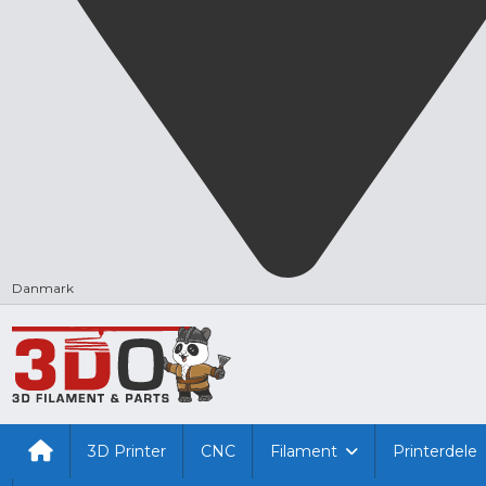
Danmark
3D Printer
CNC
Filament
Printerdele