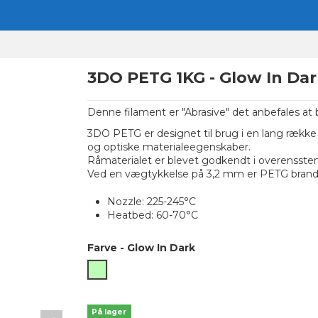
3DO PETG 1KG - Glow In Dar
Denne filament er "Abrasive" det anbefales at
3DO PETG er designet til brug i en lang række
og optiske materialeegenskaber.
Råmaterialet er blevet godkendt i overenss
Ved en vægtykkelse på 3,2 mm er PETG brand
Nozzle: 225-245°C
Heatbed: 60-70°C
Farve
-
Glow In Dark
Glow In Dark
På lager