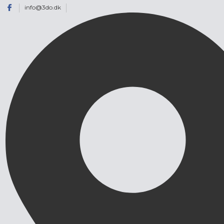
info@3do.dk