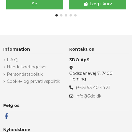
Se
Læg i kurv
Information
Kontakt os
F.A.Q.
3DO ApS
Handelsbetingelser
Godsbanevej 7, 7400
Persondatapolitik
Herning
Cookie- og privatlivspolitik
(+45) 93 40 44 31
info@3do.dk
Følg os
Nyhedsbrev