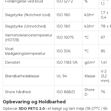
Forlængelse ved brud
ISO 527-2
%
1,1
1,7 ±
Slagstyrke (Notched Izod)
ISO 180
kJ/m²
0,4
Slagstyrke (Unnotched)
ISO 180
kJ/m²
78 ± 
Varmetolerancetemperatur
ISO 15075
°C
67
(HDT/B)
Vicat
ISO 306
°C
85
blødgøringstemperatur
Densitet
ISO 1183-1/A
g/cm³
1,41
V-2
Brandbarhedsklasse
UL 94
Klasse
(3,2
mm)
Shore
Shore hårdhed
ISO 868/D
76
D
Opbevaring og Holdbarhed
Opbevar
3DO PETG 2.0
i et køligt og tørt miljø (18-27°C / 65-