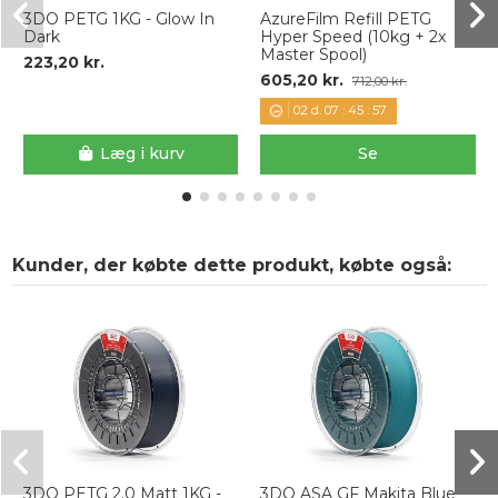
3DO PETG 1KG - Glow In
AzureFilm Refill PETG
Dark
Hyper Speed (10kg + 2x
Master Spool)
223,20 kr.
605,20 kr.
712,00 kr.
02
d.
07
:
45
:
57
Læg i kurv
Se
Kunder, der købte dette produkt, købte også:
3DO PETG 2.0 Matt 1KG -
3DO ASA GF Makita Blue