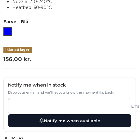
Nozzle: 210-240°C
Heatbed: 60-90°C
Farve
-
Blå
Blå
Ikke på lager
156,00 kr.
Notify me when in stock
Drop your email and we'll let you know the moment it's back.
Ema
Notify me when available