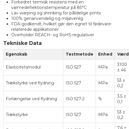
Forbedret termisk resistens med en
varmedeflektionstemperatur på 85°C
Lav warping og shrinking for pålidelige prints
100% genanvendelig og miljøvenlig
FDA-godkendt, hvilket gør den egnet til fødevare-
relaterede applikationer
Overholder REACH- og RoHS-regulativer
Tekniske Data
Egenskab
Testmetode
Enhed
Værd
3100
Elasticitetsmodul
ISO 527
MPa
± 46
53 ±
Trækstyrke ved flydning
ISO 527
MPa
0,2
3,5 ±
Forlængelse ved flydning
ISO 527-2
%
0,1
53 ±
Trækstyrke
ISO 527
MPa
0,2
7,6 ±