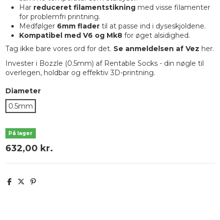
Har
reduceret filamentstikning
med visse filamenter
for problemfri printning.
Medfølger
6mm flader
til at passe ind i dyseskjoldene.
Kompatibel med V6 og Mk8
for øget alsidighed.
Tag ikke bare vores ord for det.
Se anmeldelsen af Vez
her
.
Invester i Bozzle (0.5mm) af Rentable Socks - din nøgle til
overlegen, holdbar og effektiv 3D-printning.
Diameter
0.5mm
På lager
632,00 kr.