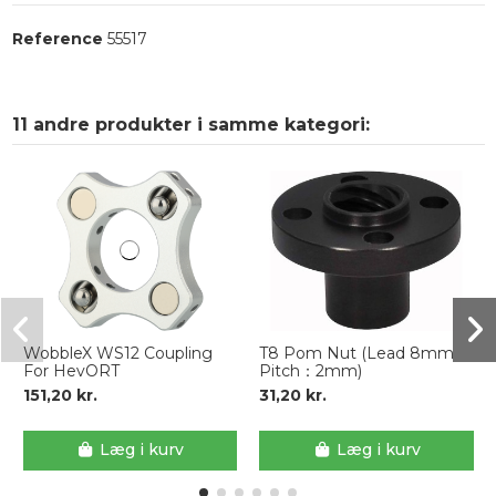
Reference
55517
11 andre produkter i samme kategori:
WobbleX WS12 Coupling
T8 Pom Nut (Lead 8mm
For HevORT
Pitch：2mm)
151,20 kr.
31,20 kr.
Læg i kurv
Læg i kurv