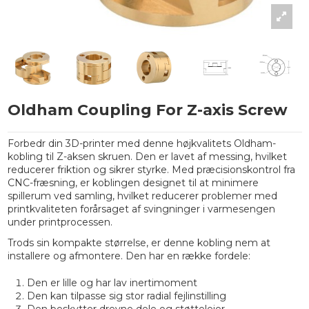
Oldham Coupling For Z-axis Screw
Forbedr din 3D-printer med denne højkvalitets Oldham-
kobling til Z-aksen skruen. Den er lavet af messing, hvilket
reducerer friktion og sikrer styrke. Med præcisionskontrol fra
CNC-fræsning, er koblingen designet til at minimere
spillerum ved samling, hvilket reducerer problemer med
printkvaliteten forårsaget af svingninger i varmesengen
under printprocessen.
Trods sin kompakte størrelse, er denne kobling nem at
installere og afmontere. Den har en række fordele:
Den er lille og har lav inertimoment
Den kan tilpasse sig stor radial fejlinstilling
Den beskytter drevne dele og støttelejer