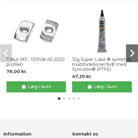
T-Nut M3 - 100Stk (til 2020
12g Super Lube ® syntetisk
profiler)
multifunktionel fedt med
Syncolon® (PTFE)
76,00 kr.
47,20 kr.
Læg i kurv
Læg i kurv
Information
Kontakt os