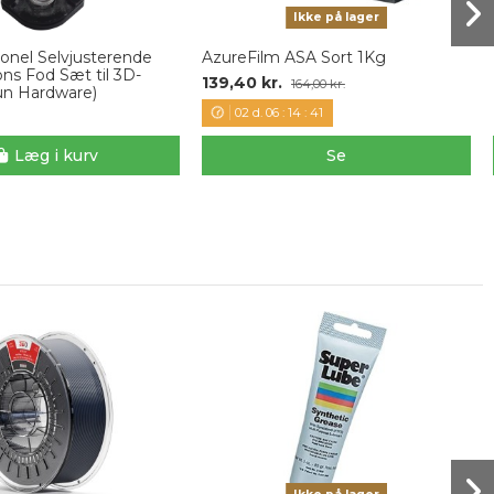
Ikke på lager
onel Selvjusterende
AzureFilm ASA Sort 1Kg
ons Fod Sæt til 3D-
139,40 kr.
164,00 kr.
un Hardware)
02
d.
06
:
14
:
40
Læg i kurv
Se