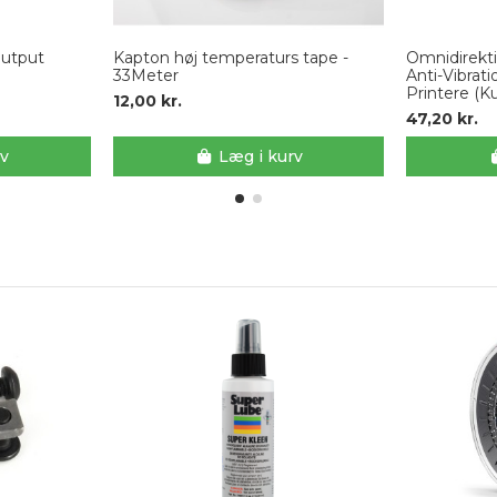
Output
Kapton høj temperaturs tape -
Omnidirekti
33Meter
Anti-Vibrati
Printere (K
12,00 kr.
47,20 kr.
rv
Læg i kurv