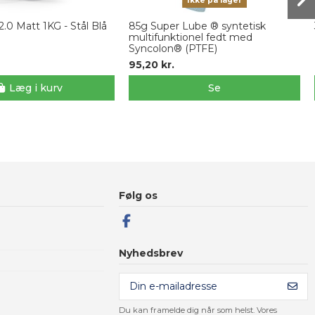
Ikke på lager
0 Matt 1KG - Stål Blå
85g Super Lube ® syntetisk
multifunktionel fedt med
Syncolon® (PTFE)
95,20 kr.
Læg i kurv
Se
Følg os
Nyhedsbrev
Du kan framelde dig når som helst. Vores