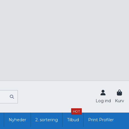
Log ind
Kurv
HOT
Nyheder
2. sortering
Tilbud
Print Profiler