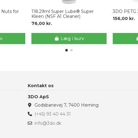
 Nuts for
118.29ml Super Lube® Super
3DO PETG 2.
Kleen (NSF A1 Cleaner)
156,00 kr.
76,00 kr.
rv
Læg i kurv
Kontakt os
3DO ApS
Godsbanevej 7, 7400 Herning
(+45) 93 40 44 31
info@3do.dk