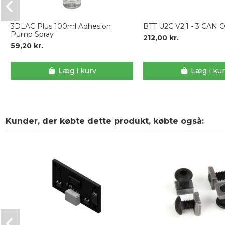
3DLAC Plus 100ml Adhesion
BTT U2C V2.1 - 3 CAN 
Pump Spray
212,00 kr.
59,20 kr.
Læg i kurv
Læg i ku
Kunder, der købte dette produkt, købte også: