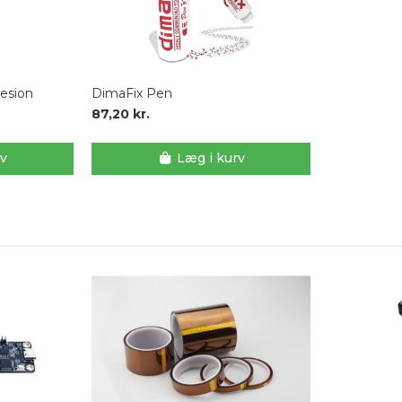
esion
DimaFix Pen
87,20 kr.
rv
Læg i kurv