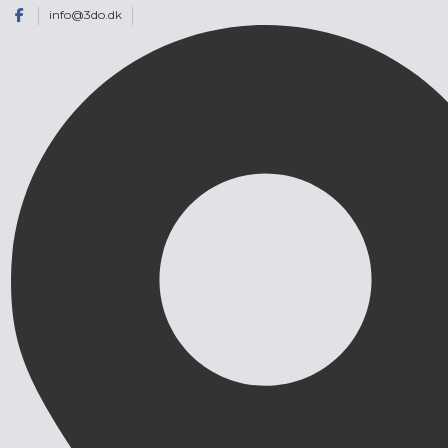
info@3do.dk