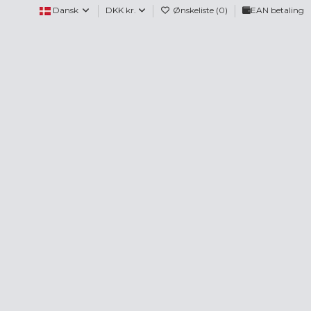
Dansk
DKK kr.
Ønskeliste (
0
)
EAN betaling