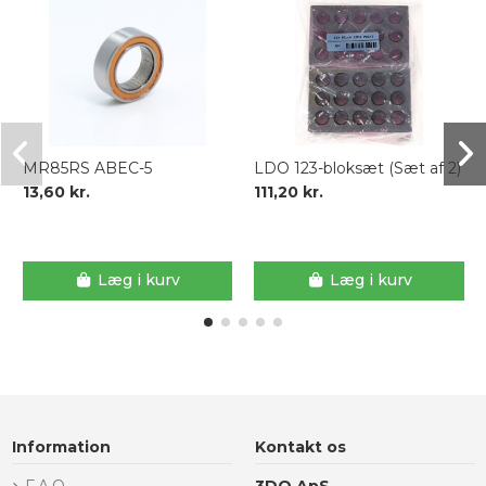
MR85RS ABEC-5
LDO 123-bloksæt (Sæt af 2)
13,60 kr.
111,20 kr.
Læg i kurv
Læg i kurv
Information
Kontakt os
F.A.Q.
3DO ApS