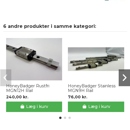
6 andre produkter i samme kategori:
HoneyBadger Rustfri
HoneyBadger Stainless
MGN12H Rail
MGN9H Rail
240,00 kr.
76,00 kr.
Læg i kurv
Læg i kurv