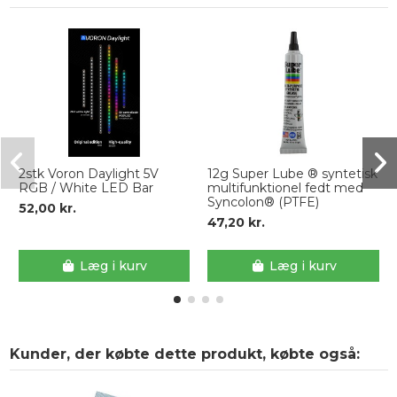
2stk Voron Daylight 5V
12g Super Lube ® syntetisk
RGB / White LED Bar
multifunktionel fedt med
Syncolon® (PTFE)
52,00 kr.
47,20 kr.
Læg i kurv
Læg i kurv
Kunder, der købte dette produkt, købte også: