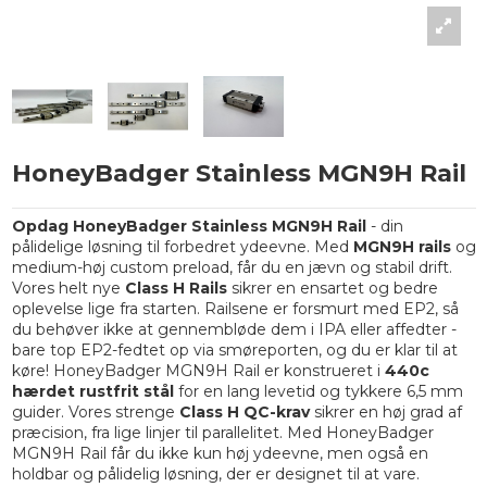
HoneyBadger Stainless MGN9H Rail
Opdag HoneyBadger Stainless MGN9H Rail
- din
pålidelige løsning til forbedret ydeevne. Med
MGN9H rails
og
medium-høj custom preload, får du en jævn og stabil drift.
Vores helt nye
Class H Rails
sikrer en ensartet og bedre
oplevelse lige fra starten. Railsene er forsmurt med EP2, så
du behøver ikke at gennembløde dem i IPA eller affedter -
bare top EP2-fedtet op via smøreporten, og du er klar til at
køre! HoneyBadger MGN9H Rail er konstrueret i
440c
hærdet rustfrit stål
for en lang levetid og tykkere 6,5 mm
guider. Vores strenge
Class H QC-krav
sikrer en høj grad af
præcision, fra lige linjer til parallelitet. Med HoneyBadger
MGN9H Rail får du ikke kun høj ydeevne, men også en
holdbar og pålidelig løsning, der er designet til at vare.