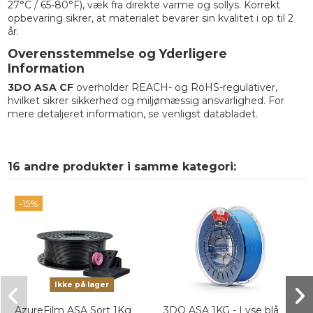
27°C / 65-80°F), væk fra direkte varme og sollys. Korrekt
opbevaring sikrer, at materialet bevarer sin kvalitet i op til 2
år.
Overensstemmelse og Yderligere
Information
3DO ASA CF
overholder REACH- og RoHS-regulativer,
hvilket sikrer sikkerhed og miljømæssig ansvarlighed. For
mere detaljeret information, se venligst databladet.
16 andre produkter i samme kategori:
-15%
Ikke på lager
AzureFilm ASA Sort 1Kg
3DO ASA 1KG - Lyse blå