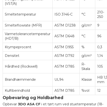
(VST/A)
210-
Smeltetemperatur
ISO 3146-C
°C
250
Smelteflowrate (MFR)
ASTM D1238
g/cm³
9
Varmetolerancetemperatur
ASTM D648
°C
96
(HDT/B)
Krympeprocent
ASTM D955
%
0,3
Densitet
ASTM D792
g/cm³
1,14
R-
Hårdhed (Rockwell)
ASTM D785
105
Skala
HB 1,
Brandhæmmende
UL94
Klasse
mm
Kulfiberindhold
ASTM D785
%vol
12
Opbevaring og Holdbarhed
Opbevar
3DO ASA CF
i et tørt rum ved stuetemperatur (18-