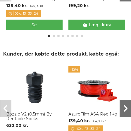
139,40 kr.
199,20 kr.
164,00 kr.
00
d.
13
:
33
:
24
Se
Læg i kurv
Kunder, der købte dette produkt, købte også:
-15%
Bozzle V2 (0.5mm) By
AzureFilm ASA Rød 1Kg
Rentable Socks
139,40 kr.
164,00 kr.
632,00 kr.
00
d.
13
:
33
:
24