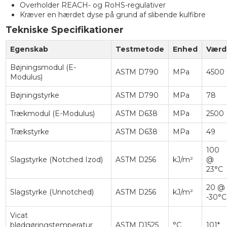
Overholder REACH- og RoHS-regulativer
Kræver en hærdet dyse på grund af slibende kulfibre
Tekniske Specifikationer
Egenskab
Testmetode
Enhed
Værd
Bøjningsmodul (E-
ASTM D790
MPa
4500
Modulus)
Bøjningstyrke
ASTM D790
MPa
78
Trækmodul (E-Modulus)
ASTM D638
MPa
2500
Trækstyrke
ASTM D638
MPa
49
100
Slagstyrke (Notched Izod)
ASTM D256
kJ/m²
@
23°C
20 @
Slagstyrke (Unnotched)
ASTM D256
kJ/m²
-30°C
Vicat
blødgøringstemperatur
ASTM D1525
°C
101*