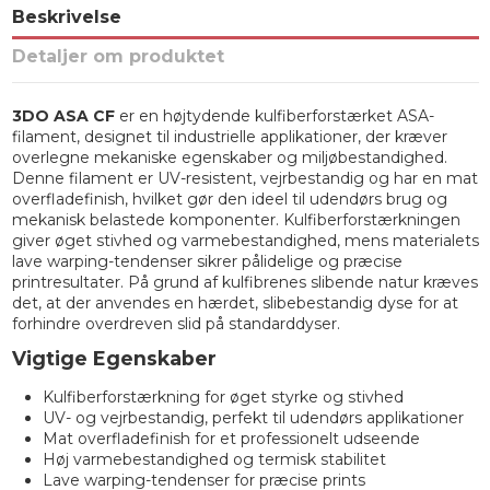
Beskrivelse
Detaljer om produktet
3DO ASA CF
er en højtydende kulfiberforstærket ASA-
filament, designet til industrielle applikationer, der kræver
overlegne mekaniske egenskaber og miljøbestandighed.
Denne filament er UV-resistent, vejrbestandig og har en mat
overfladefinish, hvilket gør den ideel til udendørs brug og
mekanisk belastede komponenter. Kulfiberforstærkningen
giver øget stivhed og varmebestandighed, mens materialets
lave warping-tendenser sikrer pålidelige og præcise
printresultater. På grund af kulfibrenes slibende natur kræves
det, at der anvendes en hærdet, slibebestandig dyse for at
forhindre overdreven slid på standarddyser.
Vigtige Egenskaber
Kulfiberforstærkning for øget styrke og stivhed
UV- og vejrbestandig, perfekt til udendørs applikationer
Mat overfladefinish for et professionelt udseende
Høj varmebestandighed og termisk stabilitet
Lave warping-tendenser for præcise prints