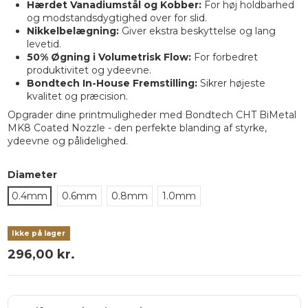
Hærdet Vanadiumstål og Kobber:
For høj holdbarhed
og modstandsdygtighed over for slid.
Nikkelbelægning:
Giver ekstra beskyttelse og lang
levetid.
50% Øgning i Volumetrisk Flow:
For forbedret
produktivitet og ydeevne.
Bondtech In-House Fremstilling:
Sikrer højeste
kvalitet og præcision.
Opgrader dine printmuligheder med Bondtech CHT BiMetal
MK8 Coated Nozzle - den perfekte blanding af styrke,
ydeevne og pålidelighed.
Diameter
0.4mm
0.6mm
0.8mm
1.0mm
Ikke på lager
296,00 kr.