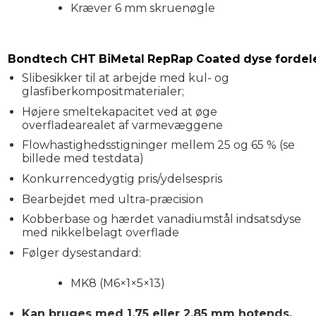
Kræver 6 mm skruenøgle
Bondtech CHT BiMetal RepRap Coated dyse fordel
Slibesikker til at arbejde med kul- og
glasfiberkompositmaterialer;
Højere smeltekapacitet ved at øge
overfladearealet af varmevæggene
Flowhastighedsstigninger mellem 25 og 65 % (se
billede med testdata)
Konkurrencedygtig pris/ydelsespris
Bearbejdet med ultra-præcision
Kobberbase og hærdet vanadiumstål indsatsdyse
med nikkelbelagt overflade
Følger dysestandard:
MK8 (M6×1×5×13)
Kan bruges med 1,75 eller 2,85 mm hotends.