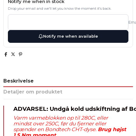
Notify me when in stock
Drop your email and we'll let you know the moment it's back.
Ema
Notify me when available
Beskrivelse
Detaljer om produktet
ADVARSEL: Undgå kold udskiftning af 
Varm varmeblokken op til 280C, eller
mindst over 250C, før du fjerner eller
spænder en Bondtech CHT-dyse.
Brug højst
1,5 Nm moment.